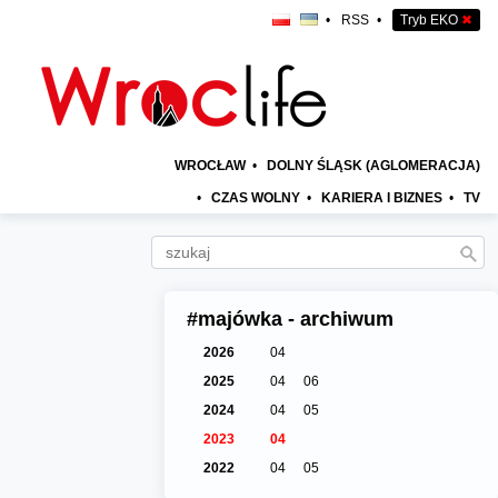
•
RSS
•
Tryb EKO
✖
WROCŁAW
•
DOLNY ŚLĄSK (AGLOMERACJA)
•
CZAS WOLNY
•
KARIERA I BIZNES
•
TV
#majówka - archiwum
2026
04
2025
04
06
2024
04
05
2023
04
2022
04
05