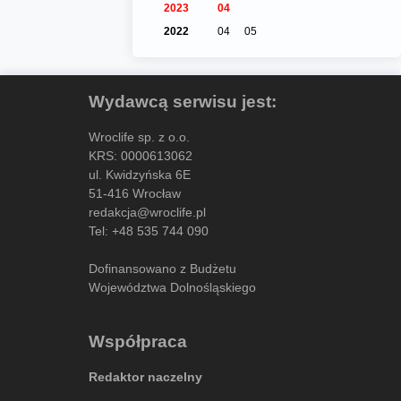
2023
04
2022
04
05
Wydawcą serwisu jest:
Wroclife sp. z o.o.
KRS: 0000613062
ul. Kwidzyńska 6E
51-416 Wrocław
redakcja@wroclife.pl
Tel:
+48 535 744 090
Dofinansowano z Budżetu
Województwa Dolnośląskiego
Współpraca
Redaktor naczelny