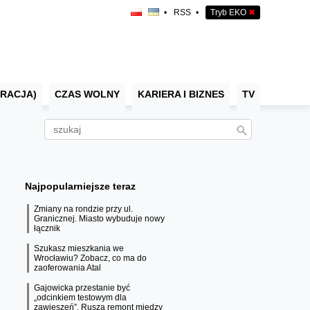
•
RSS
•
Tryb EKO
✖
RACJA)
CZAS WOLNY
KARIERA I BIZNES
TV
Najpopularniejsze teraz
Zmiany na rondzie przy ul.
Granicznej. Miasto wybuduje nowy
łącznik
Szukasz mieszkania we
Wrocławiu? Zobacz, co ma do
zaoferowania Atal
Gajowicka przestanie być
„odcinkiem testowym dla
zawieszeń”. Rusza remont między