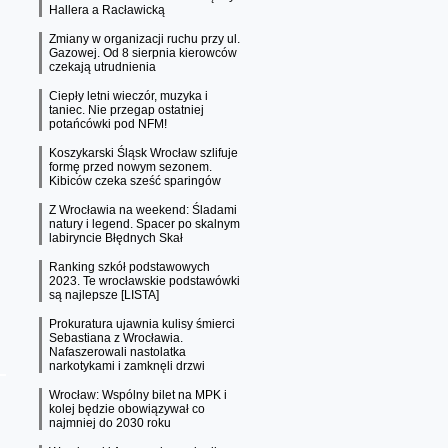
Hallera a Racławicką
Zmiany w organizacji ruchu przy ul.
Gazowej. Od 8 sierpnia kierowców
czekają utrudnienia
Ciepły letni wieczór, muzyka i
taniec. Nie przegap ostatniej
potańcówki pod NFM!
Koszykarski Śląsk Wrocław szlifuje
formę przed nowym sezonem.
Kibiców czeka sześć sparingów
Z Wrocławia na weekend: Śladami
natury i legend. Spacer po skalnym
labiryncie Błędnych Skał
Ranking szkół podstawowych
2023. Te wrocławskie podstawówki
są najlepsze [LISTA]
Prokuratura ujawnia kulisy śmierci
Sebastiana z Wrocławia.
Nafaszerowali nastolatka
narkotykami i zamknęli drzwi
Wrocław: Wspólny bilet na MPK i
kolej będzie obowiązywał co
najmniej do 2030 roku