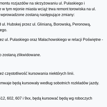
emontu rozjazdów na skrzyżowaniu ul. Pułaskiego i
w tym rejonie miasta wciąż trwa remont torowiska na ul.
y wprowadzone zostaną następujące zmiany:
d ul. Hubskej przez ul. Glinianą, Borowską, Peronową,
iego.
ez ul. Pułaskiego oraz Małachowskiego w relacji Poświętne -
go zostaną zlikwidowane.
ż częstotliwość kursowania niektórych linii.
tramwaje będą kursowały według sobotnich rozkładów jazdy.
 612, 602, 607 i 9xx, będą kursować będą wg roboczych