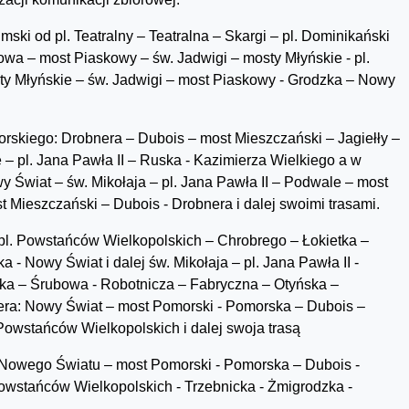
mski od pl. Teatralny – Teatralna – Skargi – pl. Dominikański
owa – most Piaskowy – św. Jadwigi – mosty Młyńskie - pl.
sty Młyńskie – św. Jadwigi – most Piaskowy - Grodzka – Nowy
korskiego: Drobnera – Dubois – most Mieszczański – Jagiełły –
– pl. Jana Pawła II – Ruska - Kazimierza Wielkiego a w
 Świat – św. Mikołaja – pl. Jana Pawła II – Podwale – most
t Mieszczański – Dubois - Drobnera i dalej swoimi trasami.
pl. Powstańców Wielkopolskich – Chrobrego – Łokietka –
 - Nowy Świat i dalej św. Mikołaja – pl. Jana Pawła II -
ska – Śrubowa - Robotnicza – Fabryczna – Otyńska –
ra: Nowy Świat – most Pomorski - Pomorska – Dubois –
Powstańców Wielkopolskich i dalej swoja trasą
 Nowego Światu – most Pomorski - Pomorska – Dubois -
Powstańców Wielkopolskich - Trzebnicka - Żmigrodzka -