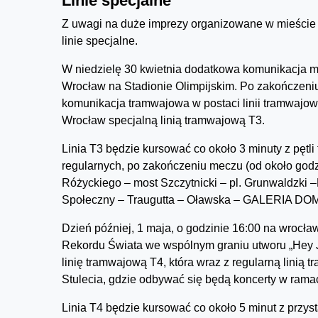
Linie specjalne
Z uwagi na duże imprezy organizowane w mieście 
linie specjalne.
W niedzielę 30 kwietnia dodatkowa komunikacja m
Wrocław na Stadionie Olimpijskim. Po zakończeni
komunikacja tramwajowa w postaci linii tramwajow
Wrocław specjalną linią tramwajową T3.
Linia T3 będzie kursować co około 3 minuty z pętli
regularnych, po zakończeniu meczu (od około god
Różyckiego – most Szczytnicki – pl. Grunwaldzki 
Społeczny – Traugutta – Oławska – GALERIA D
Dzień później, 1 maja, o godzinie 16:00 na wrocł
Rekordu Świata we wspólnym graniu utworu „Hey J
linię tramwajową T4, która wraz z regularną linią 
Stulecia, gdzie odbywać się będą koncerty w rama
Linia T4 będzie kursować co około 5 minut z przy