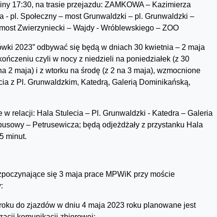
ziny 17:30, na trasie przejazdu: ZAMKOWA – Kazimierza
a - pl. Społeczny – most Grunwaldzki – pl. Grunwaldzki –
 most Zwierzyniecki – Wajdy - Wróblewskiego – ZOO
wki 2023” odbywać się będą w dniach 30 kwietnia – 2 maja
akończeniu czyli w nocy z niedzieli na poniedziałek (z 30
 na 2 maja) i z wtorku na środę (z 2 na 3 maja), wzmocnione
cia z Pl. Grunwaldzkim, Katedrą, Galerią Dominikańską,
 relacji: Hala Stulecia – Pl. Grunwaldzki - Katedra – Galeria
sowy – Petrusewicza; będą odjeżdżały z przystanku Hala
5 minut.
ozpoczynające się 3 maja prace MPWiK przy moście
:
oku do zjazdów w dniu 4 maja 2023 roku planowane jest
acji komunikacji zbiorowej: