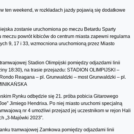
w ten weekend, w rozkładach jazdy pojawią się dodatkowe
iejska zostanie uruchomiona po meczu Betardu Sparty
u meczu powrót kibiców do centrum miasta zapewni regularna
ych 9, 17 i 33, wzmocniona uruchomioną przez Miasto
 tramwajowej Stadion Olimpijski pomiędzy odjazdami linii
ziny 18:30), na trasie przejazdu: STADION OLIMPIJSKI –
–Rondo Reagana – pl. Grunwaldzki – most Grunwaldzki – pl.
OMINIKAŃSKA
awskim Rynku odbędzie się 21. próba pobicia Gitarowego
oe” Jimiego Hendrixa. Po niej miasto uruchomi specjalną
tramwajową nr 4 umożliwi przejazd jej uczestnikom w rejon Hali
ch „3-Majówki 2023”.
stanku tramwajowej Zamkowa pomiędzy odjazdami linii