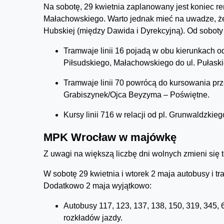
Na sobotę, 29 kwietnia zaplanowany jest koniec r
Małachowskiego. Warto jednak mieć na uwadze, że 
Hubskiej (między Dawida i Dyrekcyjną). Od sobot
Tramwaje linii 16 pojadą w obu kierunkach o
Piłsudskiego, Małachowskiego do ul. Pułask
Tramwaje linii 70 powrócą do kursowania prz
Grabiszynek/Ojca Beyzyma – Poświętne.
Kursy linii 716 w relacji od pl. Grunwaldzkie
MPK Wrocław w majówkę
Z uwagi na większą liczbę dni wolnych zmieni się te
W sobotę 29 kwietnia i wtorek 2 maja autobusy i 
Dodatkowo 2 maja wyjątkowo:
Autobusy 117, 123, 137, 138, 150, 319, 345,
rozkładów jazdy.