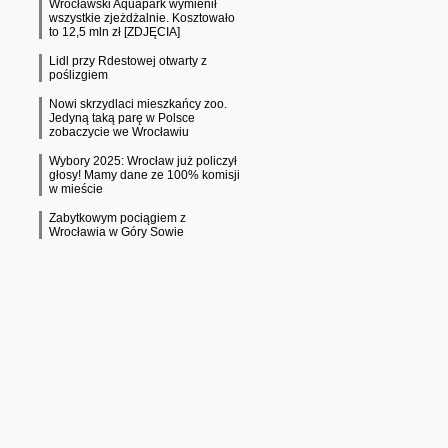
Wrocławski Aquapark wymienił
wszystkie zjeżdżalnie. Kosztowało
to 12,5 mln zł [ZDJĘCIA]
Lidl przy Rdestowej otwarty z
poślizgiem
Nowi skrzydlaci mieszkańcy zoo.
Jedyną taką parę w Polsce
zobaczycie we Wrocławiu
Wybory 2025: Wrocław już policzył
głosy! Mamy dane ze 100% komisji
w mieście
Zabytkowym pociągiem z
Wrocławia w Góry Sowie