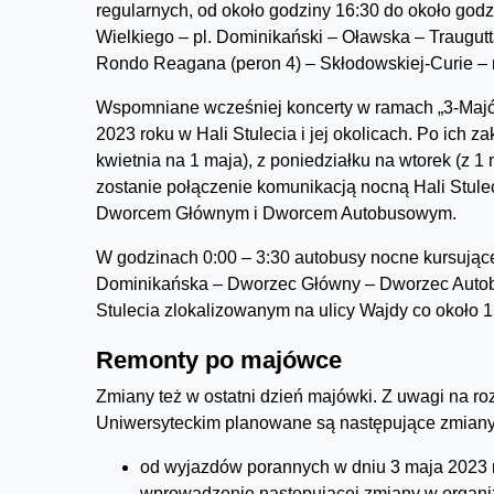
regularnych, od około godziny 16:30 do około god
Wielkiego – pl. Dominikański – Oławska – Traugutt
Rondo Reagana (peron 4) – Skłodowskiej-Curie –
Wspomniane wcześniej koncerty w ramach „3-Majó
2023 roku w Hali Stulecia i jej okolicach. Po ich z
kwietnia na 1 maja), z poniedziałku na wtorek (z 1
zostanie połączenie komunikacją nocną Hali Stule
Dworcem Głównym i Dworcem Autobusowym.
W godzinach 0:00 – 3:30 autobusy nocne kursujące w
Dominikańska – Dworzec Główny – Dworzec Autobu
Stulecia zlokalizowanym na ulicy Wajdy co około 1
Remonty po majówce
Zmiany też w ostatni dzień majówki. Z uwagi na r
Uniwersyteckim planowane są następujące zmiany
od wyjazdów porannych w dniu 3 maja 2023 r
wprowadzenie następującej zmiany w organiz