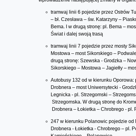
tramwaj linii 6 pojedzie przez Ostrów Tu
– bł. Czesława – św. Katarzyny – Piask
Bema. I w drugą stronę: pl. Bema – mo
Świat i dalej swoją trasą
tramwaj linii 7 pojedzie przez mosty Si
Mostowa – most Sikorskiego – Podwale 
drugą stronę: Szewska - Grodzka – Nowy
Sikorskiego – Mostowa – Jagiełły – mos
Autobusy 132 od w kierunku Oporowa: 
Drobnera – most Uniwersytecki - Grodzka
Legnicka - pl. Strzegomski – Strzegom
Strzegomska. W drugą stronę do Krome
Drobnera – Łokietka – Chrobrego - pl. 
247 w kierunku Polanowic pojedzie od
Drobnera - Łokietka - Chrobrego – pl. 
Kamieńskiego – Polanowice