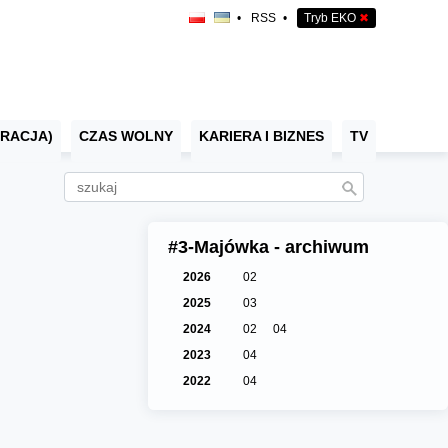
•
RSS
•
Tryb EKO
✖
RACJA)
CZAS WOLNY
KARIERA I BIZNES
TV
#3-Majówka - archiwum
2026
02
2025
03
2024
02
04
2023
04
2022
04