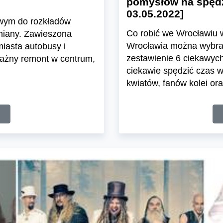
pomysłów na spędz
03.05.2022]
wym do rozkładów
Co robić we Wrocławiu 
miany. Zawieszona
Wrocławia można wybra
miasta autobusy i
zestawienie 6 ciekawyc
ważny remont w centrum,
ciekawie spędzić czas wo
.
kwiatów, fanów kolei o