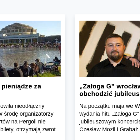
 pieniądze za
„Załoga G” wrocław
obchodzić jubileu
owiła nieodłączny
Na początku maja we Wr
 środę organizatorzy
wydania hitu „Załoga G”
tów na Pergoli nie
jubileuszowym koncerci
 bilety, otrzymają zwrot
Czesław Mozil i Grabaż.