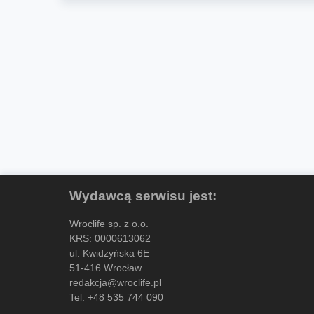
Wydawcą serwisu jest:
Wroclife sp. z o.o.
KRS: 0000613062
ul. Kwidzyńska 6E
51-416 Wrocław
redakcja@wroclife.pl
Tel:
+48 535 744 090