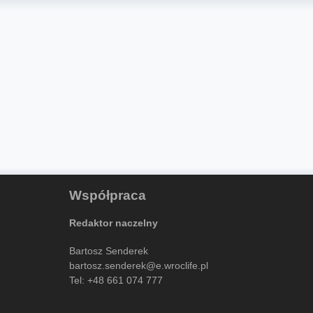
Współpraca
Redaktor naczelny
Bartosz Senderek
bartosz.senderek@e.wroclife.pl
Tel:
+48 661 074 777