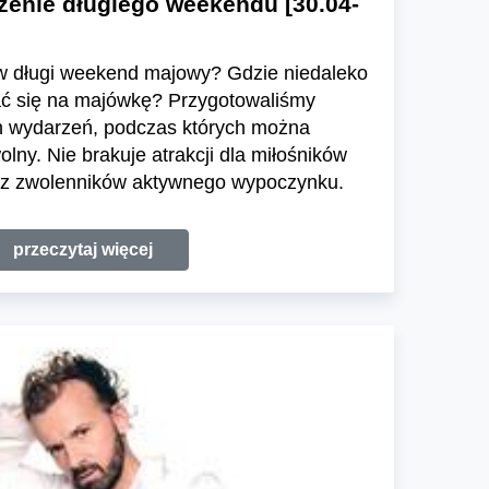
enie długiego weekendu [30.04-
w długi weekend majowy? Gdzie niedaleko
ć się na majówkę? Przygotowaliśmy
h wydarzeń, podczas których można
lny. Nie brakuje atrakcji dla miłośników
raz zwolenników aktywnego wypoczynku.
przeczytaj więcej