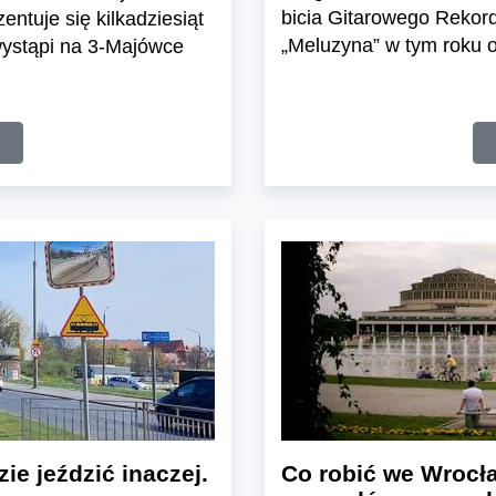
bicia Gitarowego Rekord
entuje się kilkadziesiąt
„Meluzyna” w tym roku o
 wystąpi na 3-Majówce
e jeździć inaczej.
Co robić we Wrocła