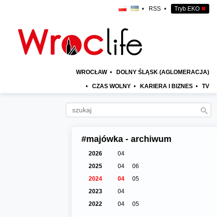
•
RSS
•
Tryb EKO
✖
WROCŁAW
•
DOLNY ŚLĄSK (AGLOMERACJA)
•
CZAS WOLNY
•
KARIERA I BIZNES
•
TV
#majówka - archiwum
2026
04
2025
04
06
2024
04
05
2023
04
2022
04
05