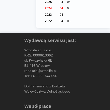
2025
04
06
2024
04
05
2023
04
2022
04
05
Wydawcą serwisu jest:
Wroclife sp. z o.o.
KRS: 0000613062
ul. Kwidzyńska 6E
51-416 Wrocław
redakcja@wroclife.pl
Tel:
+48 535 744 090
Dofinansowano z Budżetu
Województwa Dolnośląskiego
Współpraca