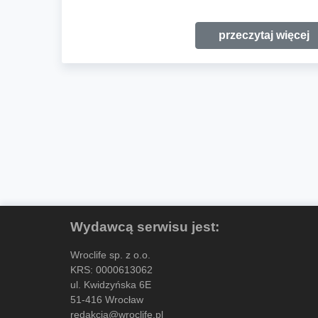
przeczytaj więcej
Wydawcą serwisu jest:
Wroclife sp. z o.o.
KRS: 0000613062
ul. Kwidzyńska 6E
51-416 Wrocław
redakcja@wroclife.pl