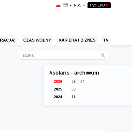
•
RSS
•
Tryb EKO
✖
RACJA)
CZAS WOLNY
KARIERA I BIZNES
TV
#solaris - archiwum
2026
03
04
2025
06
2024
11