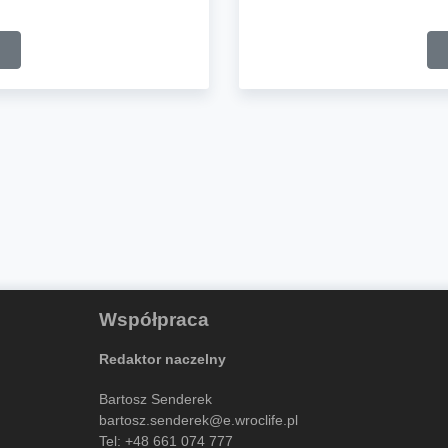
Współpraca
Redaktor naczelny
Bartosz Senderek
bartosz.senderek@e.wroclife.pl
Tel:
+48 661 074 777