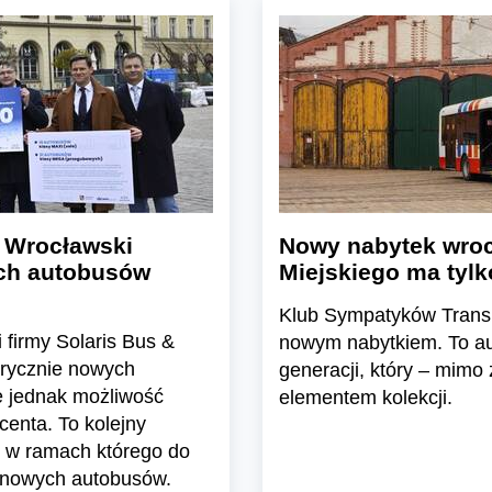
 Wrocławski
Nowy nabytek wro
ch autobusów
Miejskiego ma tylko
Klub Sympatyków Transp
firmy Solaris Bus &
nowym nabytkiem. To au
brycznie nowych
generacji, który – mimo
e jednak możliwość
elementem kolekcji.
enta. To kolejny
 w ramach którego do
e nowych autobusów.