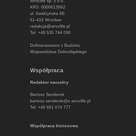
Wroclife sp. z o.o.
KRS: 0000613062
ul. Kwidzyńska 6E
51-416 Wrocław
redakcja@wroclife.pl
Tel:
+48 535 744 090
Dofinansowano z Budżetu
Województwa Dolnośląskiego
Współpraca
Redaktor naczelny
Bartosz Senderek
bartosz.senderek@e.wroclife.pl
Tel:
+48 661 074 777
Współpraca biznesowa