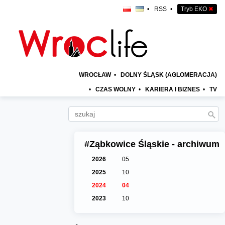
•
RSS
•
Tryb EKO
✖
WROCŁAW
•
DOLNY ŚLĄSK (AGLOMERACJA)
•
CZAS WOLNY
•
KARIERA I BIZNES
•
TV
#Ząbkowice Śląskie - archiwum
2026
05
2025
10
2024
04
2023
10