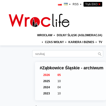
•
RSS
•
Tryb EKO
✖
WROCŁAW
•
DOLNY ŚLĄSK (AGLOMERACJA)
•
CZAS WOLNY
•
KARIERA I BIZNES
•
TV
#Ząbkowice Śląskie - archiwum
2026
05
2025
10
2024
04
2023
10