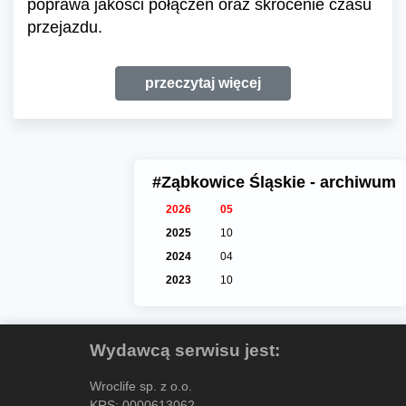
poprawa jakości połączeń oraz skrócenie czasu
przejazdu.
przeczytaj więcej
#Ząbkowice Śląskie - archiwum
2026
05
2025
10
2024
04
2023
10
Wydawcą serwisu jest:
Wroclife sp. z o.o.
KRS: 0000613062