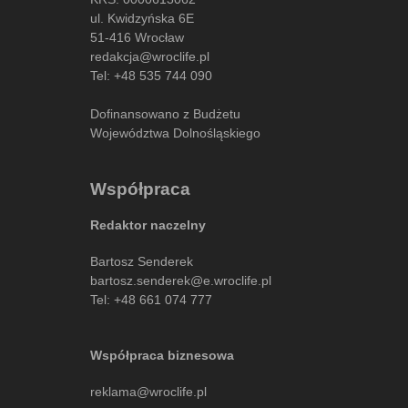
ul. Kwidzyńska 6E
51-416 Wrocław
redakcja@wroclife.pl
Tel:
+48 535 744 090
Dofinansowano z Budżetu
Województwa Dolnośląskiego
Współpraca
Redaktor naczelny
Bartosz Senderek
bartosz.senderek@e.wroclife.pl
Tel:
+48 661 074 777
Współpraca biznesowa
reklama@wroclife.pl