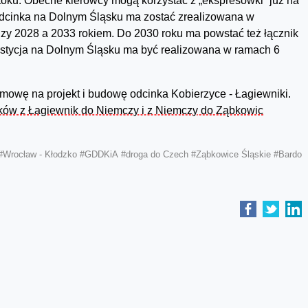
oku. Obecne kierowcy mogą korzystać z „ekspresówki” już na
odcinka na Dolnym Śląsku ma zostać zrealizowana w
dzy 2028 a 2033 rokiem. Do 2030 roku ma powstać też łącznik
estycja na Dolnym Śląsku ma być realizowana w ramach 6
mowę na projekt i budowę odcinka Kobierzyce - Łagiewniki.
ów z Łagiewnik do Niemczy i z Niemczy do Ząbkowic
#Wrocław - Kłodzko
#GDDKiA
#droga do Czech
#Ząbkowice Śląskie
#Bardo