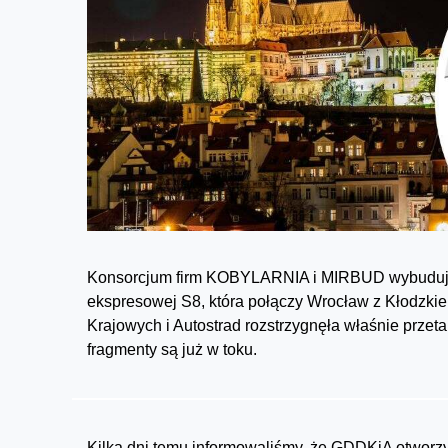
Konsorcjum firm KOBYLARNIA i MIRBUD wybuduje 
ekspresowej S8, która połączy Wrocław z Kłodzkie
Krajowych i Autostrad rozstrzygnęła właśnie przeta
fragmenty są już w toku.
Kilka dni temu informowaliśmy, że GDDKiA otworzy