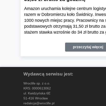
Amazon uruchamia kolejne centrum logisty
razem w Dobromierzu koło Świdnicy. Inwest
1000 nowych miejsc pracy. Pracownicy na
podstawowych otrzymają 31,50 zł brutto za
stażem stawka wzrośnie do 34 zł brutto za 
przeczytaj więcej
Wydawcą serwisu jest:
Wroclife sp. z o.o.
KRS: 0000613062
ul. Kwidzyńska 6E
51-416 Wrocław
redakcja@wroclife.pl