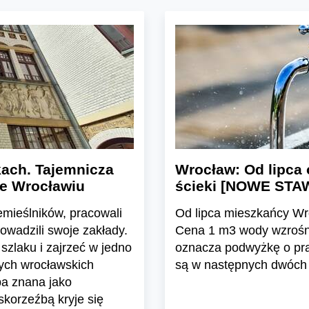
ach. Tajemnicza
Wrocław: Od lipca 
we Wrocławiu
ścieki [NOWE STA
emieślników, pracowali
Od lipca mieszkańcy Wro
rowadzili swoje zakłady.
Cena 1 m3 wody wzrośnie
szlaku i zajrzeć w jedno
oznacza podwyżkę o pr
nych wrocławskich
są w następnych dwóch 
ba znana jako
skorzeźbą kryje się