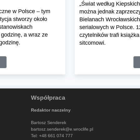
„Świat według Kiepskich
czne w Polsce – tym
można jednak zaprzeczy
ycja stworzy około
Bielanach Wrocławskich 
 stanowiskach
serialowych w Polsce. 1
 godzinę, a wraz ze
czytelników trafi książ
godzinę.
sitcomowi.
Współpraca
Redaktor naczelny
Bartosz Senderek
bartosz.senderek@e.wroclife.pl
Tel:
+48 661 074 777