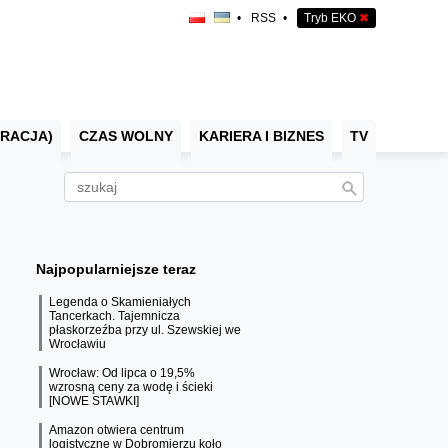
•
RSS
•
Tryb EKO
✖
RACJA)
CZAS WOLNY
KARIERA I BIZNES
TV
Najpopularniejsze teraz
Legenda o Skamieniałych
Tancerkach. Tajemnicza
płaskorzeźba przy ul. Szewskiej we
Wrocławiu
Wrocław: Od lipca o 19,5%
wzrosną ceny za wodę i ścieki
[NOWE STAWKI]
Amazon otwiera centrum
logistyczne w Dobromierzu koło