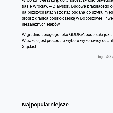
Wrocław, Warszawę, do Choroszczy koło Białegost
trasie Wrocław – Białystok. Budowa brakującego 
najbliższych latach i zostać oddana do użytku mię
drogi z granicą polsko-czeską w Boboszowie. Inw
niezależnych etapów.
W grudniu ubiegłego roku GDDKiA podpisała już u
W trakcie jest
procedura wyboru wykonawcy odcink
Śląskich
.
tagi:
#S8
Najpopularniejsze