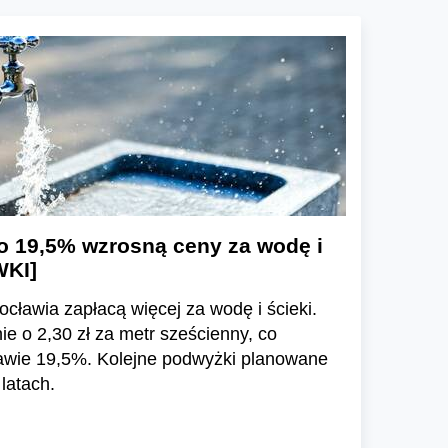
o 19,5% wzrosną ceny za wodę i
WKI]
cławia zapłacą więcej za wodę i ścieki.
 o 2,30 zł za metr sześcienny, co
awie 19,5%. Kolejne podwyżki planowane
latach.