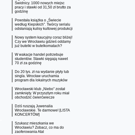
Świdnicy. 1000 nowych miejsc
pracy i stawki od 31,50 zł brutto za
godzinę
Powstała książka o „Świecie
według Kiepskich”. Twórcy serialu
odsłaniają kulisy kultowej produkcji
Nowy system kaucyjny coraz bliżej!
Czy we Wrocławiu gdzieś oddamy
już butelki w butelkomatach?
W wakacje handel potrzebuje
studentów. Stawki sięgają nawet
70 zł za godzinę
Do 20 tys. zł na wydanie płyty lub
singla. Wrocław uruchamia
program dla lokalnych muzyków
Wrocławski klub „Niebo” został
zamknięty. W przyszłym roku miał
obchodzić ćwierćwiecze
Dziś ruszają Juwenalia
Wrocławskie. Te darmowe! [LISTA
KONCERTÓW]
Szukasz mieszkania we
Wrocławiu? Zobacz, co ma do
zaoferowania Atal