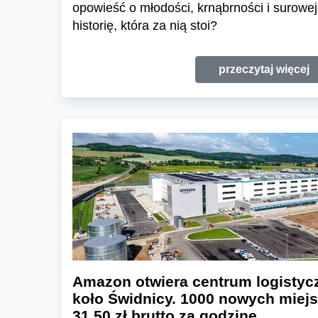
opowieść o młodości, krnąbrności i surowej
historię, która za nią stoi?
przeczytaj więcej
Amazon otwiera centrum logistyc
koło Świdnicy. 1000 nowych miejs
31,50 zł brutto za godzinę