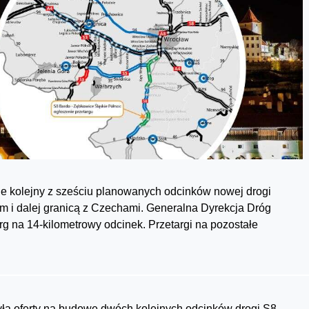
kolejny z sześciu planowanych odcinków nowej drogi
m i dalej granicą z Czechami. Generalna Dyrekcja Dróg
rg na 14-kilometrowy odcinek. Przetargi na pozostałe
ła oferty na budowę dwóch kolejnych odcinków drogi S8.