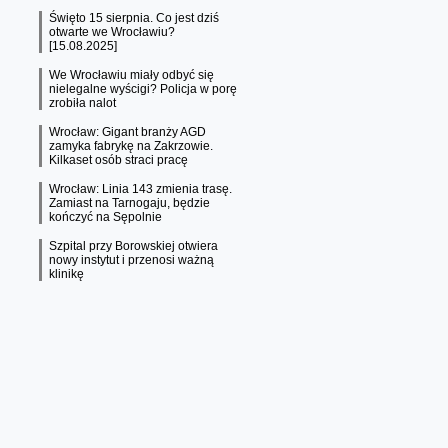
Święto 15 sierpnia. Co jest dziś
otwarte we Wrocławiu?
[15.08.2025]
We Wrocławiu miały odbyć się
nielegalne wyścigi? Policja w porę
zrobiła nalot
Wrocław: Gigant branży AGD
zamyka fabrykę na Zakrzowie.
Kilkaset osób straci pracę
Wrocław: Linia 143 zmienia trasę.
Zamiast na Tarnogaju, będzie
kończyć na Sępolnie
Szpital przy Borowskiej otwiera
nowy instytut i przenosi ważną
klinikę