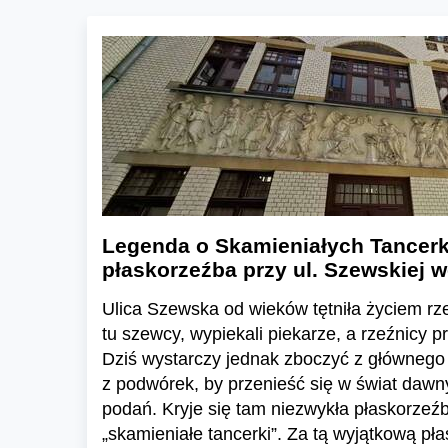
Legenda o Skamieniałych Tancerk
płaskorzeźba przy ul. Szewskiej 
Ulica Szewska od wieków tętniła życiem rz
tu szewcy, wypiekali piekarze, a rzeźnicy p
Dziś wystarczy jednak zboczyć z głównego 
z podwórek, by przenieść się w świat daw
podań. Kryje się tam niezwykła płaskorzeź
„skamieniałe tancerki”. Za tą wyjątkową pła