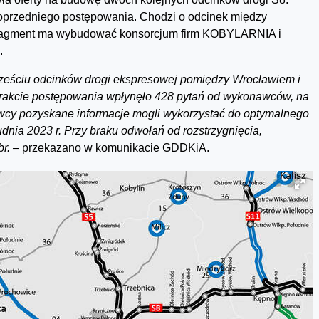
poprzedniego postępowania. Chodzi o odcinek między
 fragment ma wybudować konsorcjum firm KOBYLARNIA i
.
sześciu odcinków drogi ekspresowej pomiędzy Wrocławiem i
 trakcie postępowania wpłynęło 428 pytań od wykonawców, na
awcy pozyskane informacje mogli wykorzystać do optymalnego
udnia 2023 r. Przy braku odwołań od rozstrzygnięcia,
r. –
przekazano w komunikacie GDDKiA.