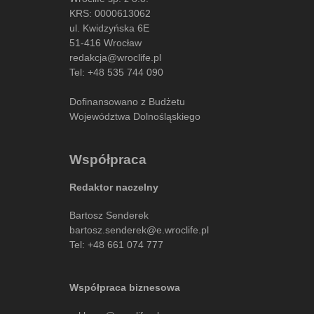
KRS: 0000613062
ul. Kwidzyńska 6E
51-416 Wrocław
redakcja@wroclife.pl
Tel:
+48 535 744 090
Dofinansowano z Budżetu
Województwa Dolnośląskiego
Współpraca
Redaktor naczelny
Bartosz Senderek
bartosz.senderek@e.wroclife.pl
Tel:
+48 661 074 777
Współpraca biznesowa