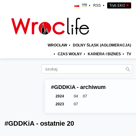
•
RSS
•
Tryb EKO
✖
WROCŁAW
•
DOLNY ŚLĄSK (AGLOMERACJA)
•
CZAS WOLNY
•
KARIERA I BIZNES
•
TV
#GDDKiA - archiwum
2024
04
07
2023
07
#GDDKiA - ostatnie 20