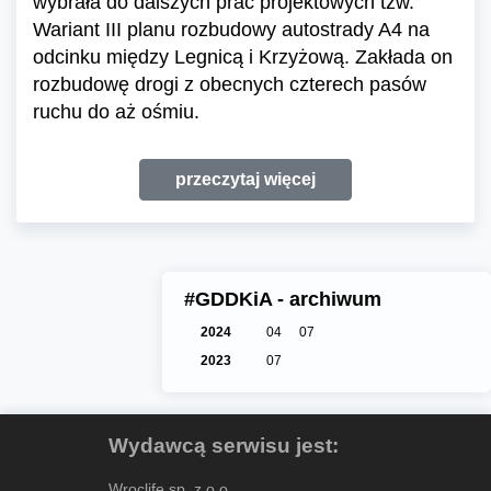
wybrała do dalszych prac projektowych tzw.
Wariant III planu rozbudowy autostrady A4 na
odcinku między Legnicą i Krzyżową. Zakłada on
rozbudowę drogi z obecnych czterech pasów
ruchu do aż ośmiu.
przeczytaj więcej
#GDDKiA - archiwum
2024
04
07
2023
07
Wydawcą serwisu jest:
Wroclife sp. z o.o.