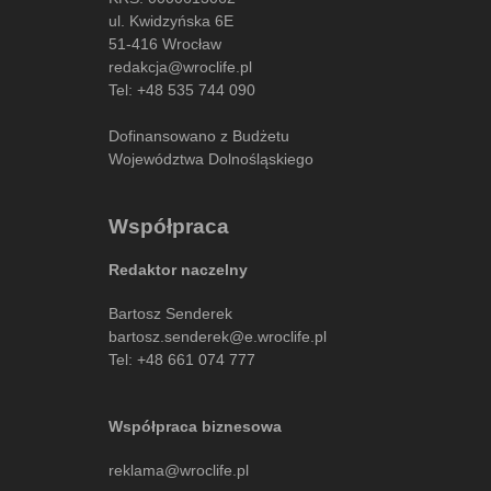
ul. Kwidzyńska 6E
51-416 Wrocław
redakcja@wroclife.pl
Tel:
+48 535 744 090
Dofinansowano z Budżetu
Województwa Dolnośląskiego
Współpraca
Redaktor naczelny
Bartosz Senderek
bartosz.senderek@e.wroclife.pl
Tel:
+48 661 074 777
Współpraca biznesowa
reklama@wroclife.pl