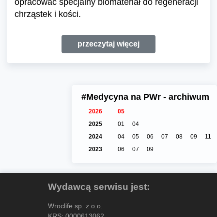
opracować specjalny biomateriał do regeneracji
chrząstek i kości.
przeczytaj więcej
#Medycyna na PWr - archiwum
2026
05
2025
01
04
2024
04
05
06
07
08
09
11
2023
06
07
09
Wydawcą serwisu jest:
Wroclife sp. z o.o.
KRS: 0000613062