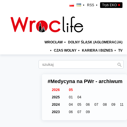
•
RSS
•
Tryb EKO
✖
WROCŁAW
•
DOLNY ŚLĄSK (AGLOMERACJA)
•
CZAS WOLNY
•
KARIERA I BIZNES
•
TV
#Medycyna na PWr - archiwum
2026
05
2025
01
04
2024
04
05
06
07
08
09
11
2023
06
07
09