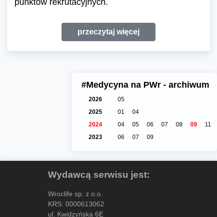
punktów rekrutacyjnych.
przeczytaj więcej
#Medycyna na PWr - archiwum
2026
05
2025
01
04
2024
04
05
06
07
08
09
11
2023
06
07
09
Wydawcą serwisu jest:
Wroclife sp. z o.o.
KRS: 0000613062
ul. Kwidzyńska 6E