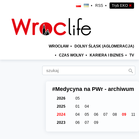
•
RSS
•
Tryb EKO
✖
WROCŁAW
•
DOLNY ŚLĄSK (AGLOMERACJA)
•
CZAS WOLNY
•
KARIERA I BIZNES
•
TV
#Medycyna na PWr - archiwum
2026
05
2025
01
04
2024
04
05
06
07
08
09
11
2023
06
07
09