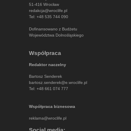
51-416 Wrocław
redakcja@wroclife.pl
Tel:
+48 535 744 090
Dofinansowano z Budżetu
Województwa Dolnośląskiego
Współpraca
Redaktor naczelny
Bartosz Senderek
bartosz.senderek@e.wroclife.pl
Tel:
+48 661 074 777
Współpraca biznesowa
reklama@wroclife.pl
Social media: