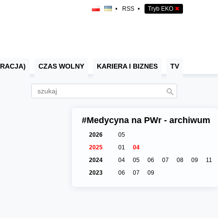
•
RSS
•
Tryb EKO
✖
RACJA)
CZAS WOLNY
KARIERA I BIZNES
TV
#Medycyna na PWr - archiwum
2026
05
2025
01
04
2024
04
05
06
07
08
09
11
2023
06
07
09