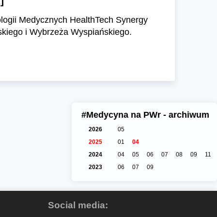
]
nologii Medycznych HealthTech Synergy
skiego i Wybrzeża Wyspiańskiego.
#Medycyna na PWr - archiwum
2026
05
2025
01
04
2024
04
05
06
07
08
09
11
2023
06
07
09
Social media: