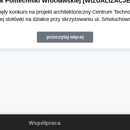
k Politechniki Wrocławskiej [WIZUALIZACJE
nęły konkurs na projekt architektoniczny Centrum Tech
j stołówki na działce przy skrzyżowaniu ul. Smoluchow
przeczytaj więcej
Współpraca