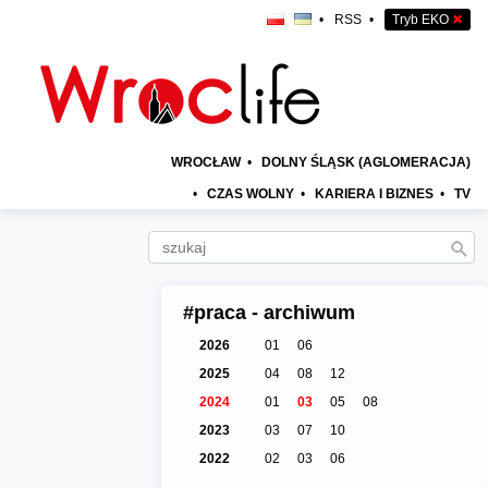
•
RSS
•
Tryb EKO
✖
WROCŁAW
•
DOLNY ŚLĄSK (AGLOMERACJA)
•
CZAS WOLNY
•
KARIERA I BIZNES
•
TV
#praca - archiwum
2026
01
06
2025
04
08
12
2024
01
03
05
08
2023
03
07
10
2022
02
03
06