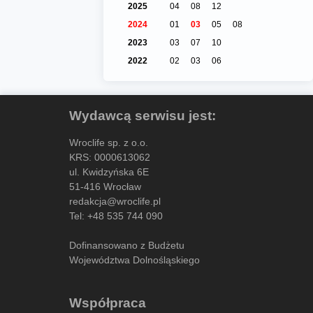
2025
04
08
12
2024
01
03
05
08
2023
03
07
10
2022
02
03
06
Wydawcą serwisu jest:
Wroclife sp. z o.o.
KRS: 0000613062
ul. Kwidzyńska 6E
51-416 Wrocław
redakcja@wroclife.pl
Tel:
+48 535 744 090
Dofinansowano z Budżetu
Województwa Dolnośląskiego
Współpraca