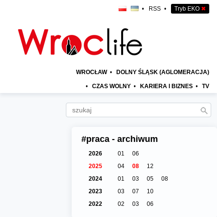
•
RSS
•
Tryb EKO
✖
WROCŁAW
•
DOLNY ŚLĄSK (AGLOMERACJA)
•
CZAS WOLNY
•
KARIERA I BIZNES
•
TV
#praca - archiwum
2026
01
06
2025
04
08
12
2024
01
03
05
08
2023
03
07
10
2022
02
03
06