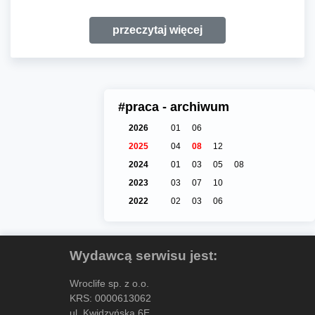
przeczytaj więcej
#praca - archiwum
2026
01
06
2025
04
08
12
2024
01
03
05
08
2023
03
07
10
2022
02
03
06
Wydawcą serwisu jest:
Wroclife sp. z o.o.
KRS: 0000613062
ul. Kwidzyńska 6E