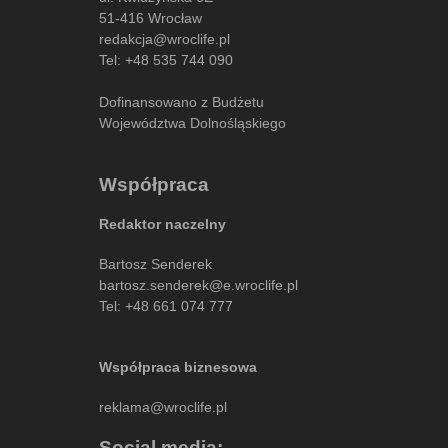
51-416 Wrocław
redakcja@wroclife.pl
Tel:
+48 535 744 090
Dofinansowano z Budżetu
Województwa Dolnośląskiego
Współpraca
Redaktor naczelny
Bartosz Senderek
bartosz.senderek@e.wroclife.pl
Tel:
+48 661 074 777
Współpraca biznesowa
reklama@wroclife.pl
Social media: