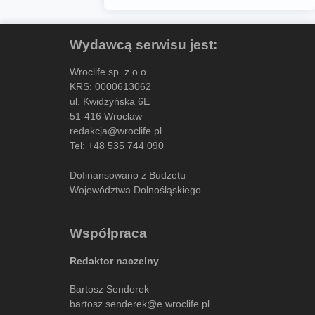
Wydawcą serwisu jest:
Wroclife sp. z o.o.
KRS: 0000613062
ul. Kwidzyńska 6E
51-416 Wrocław
redakcja@wroclife.pl
Tel:
+48 535 744 090
Dofinansowano z Budżetu
Województwa Dolnośląskiego
Współpraca
Redaktor naczelny
Bartosz Senderek
bartosz.senderek@e.wroclife.pl