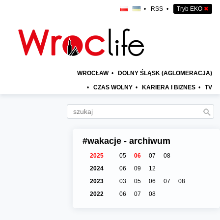
•
RSS
•
Tryb EKO
✖
WROCŁAW
•
DOLNY ŚLĄSK (AGLOMERACJA)
•
CZAS WOLNY
•
KARIERA I BIZNES
•
TV
#wakacje - archiwum
2025
05
06
07
08
2024
06
09
12
2023
03
05
06
07
08
2022
06
07
08