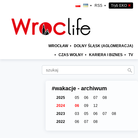
•
RSS
•
Tryb EKO
✖
WROCŁAW
•
DOLNY ŚLĄSK (AGLOMERACJA)
•
CZAS WOLNY
•
KARIERA I BIZNES
•
TV
#wakacje - archiwum
2025
05
06
07
08
2024
06
09
12
2023
03
05
06
07
08
2022
06
07
08