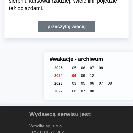
sierpniu kursował rzadziej. Wiele linii pojedzie
też objazdami.
przeczytaj więcej
#wakacje - archiwum
2025
05
06
07
08
2024
06
09
12
2023
03
05
06
07
08
2022
06
07
08
Wydawcą serwisu jest:
Wroclife sp. z o.o.
KRS: 0000613062