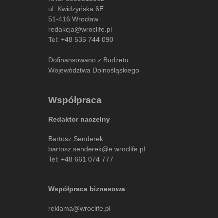
ul. Kwidzyńska 6E
51-416 Wrocław
redakcja@wroclife.pl
Tel:
+48 535 744 090
Dofinansowano z Budżetu
Województwa Dolnośląskiego
Współpraca
Redaktor naczelny
Bartosz Senderek
bartosz.senderek@e.wroclife.pl
Tel:
+48 661 074 777
Współpraca biznesowa
reklama@wroclife.pl