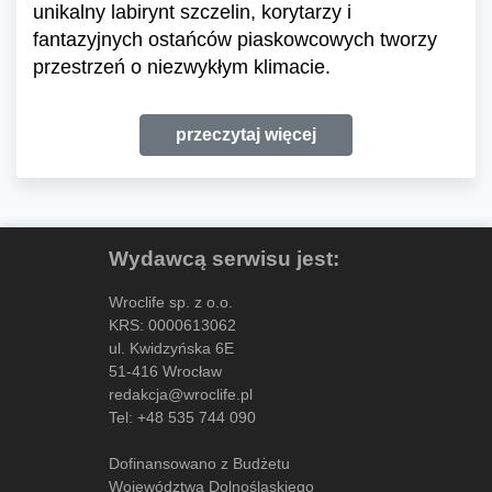
unikalny labirynt szczelin, korytarzy i
fantazyjnych ostańców piaskowcowych tworzy
przestrzeń o niezwykłym klimacie.
przeczytaj więcej
Wydawcą serwisu jest:
Wroclife sp. z o.o.
KRS: 0000613062
ul. Kwidzyńska 6E
51-416 Wrocław
redakcja@wroclife.pl
Tel:
+48 535 744 090
Dofinansowano z Budżetu
Województwa Dolnośląskiego