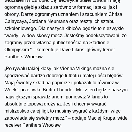
widziałem w Europie. Są niezwykle utalentowani i mają
ogromną głębię składu zarówno w formacji ataku, jak i
obrony. Darzę ogromnym uznaniem i szacunkiem Chrisa
Calaycaya, Jordana Neumana oraz resztę ich sztabu
szkoleniowego. Dla naszych kibiców będzie to niezwykle
twardy i widowiskowy mecz. Jesteśmy podekscytowani, że
zagramy przed własną publicznością na Stadionie
Olimpijskim.” – komentuje Dave Likins, główny trener
Panthers Wrocław.
„Po rywalu takiej klasy jak Vienna Vikings można się
spodziewać bardzo dobrego futbolu i małej ilości błędów.
Mają świetny skład na papierze i pokazali to również w
Week1 przeciwko Berlin Thunder. Mecz ten będzie naszym
największym sprawdzianem, ponieważ Vikings to
absolutnie topowa drużyna. Jeśli chcemy wygrać
mistrzostwo całej ligi, to musimy wygrać z każdym, więc
zapowiada się świetny mecz.” – dodaje Maciej Krupa, wide
receiver Panthers Wrocław.