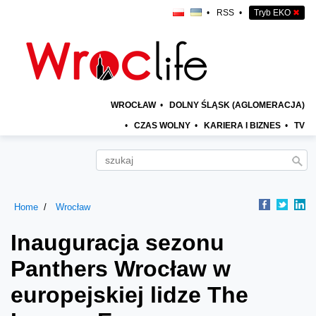
•
RSS
•
Tryb EKO
✖
WROCŁAW
•
DOLNY ŚLĄSK (AGLOMERACJA)
•
CZAS WOLNY
•
KARIERA I BIZNES
•
TV
Home
Wrocław
Inauguracja sezonu
Panthers Wrocław w
europejskiej lidze The