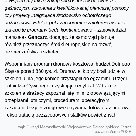
–
Wspieramy także zakup samochodów ratowniczo-
gaśniczych, szkolenia z kwalifikowanej pierwszej pomocy
czy projekty integrujące środowisko ochotniczego
pożarnictwa. Pilotaż pokazał ogromne zainteresowanie i
dlatego te programy będą kontynuowane
– zapowiedział
marszałek
Gancarz
, dodając, że samorząd planuje
również przeznaczyć środki europejskie na rozwój
bezpieczeństwa i szkoleń.
Wspomniany program dronowy kosztował budżet Dolnego
Śląska ponad 330 tys. zł. Druhowie, którzy brali udział w
szkoleniu, na jego koniec przystąpili do egzaminu Urzędu
Lotnictwa Cywilnego, uzyskując certyfikat. W trakcie
szkolenia strażacy zapoznali się m.in. z obowiązującymi
przepisami lotniczymi, procedurami operacyjnymi,
zasadami bezpiecznego wykonywania lotów oraz budową
i eksploatacją bezzałogowych statków powietrznych.
tagi:
#Urząd Marszałkowski Województwa Dolnośląskiego
#straż
pożarna
#dron
#OSP