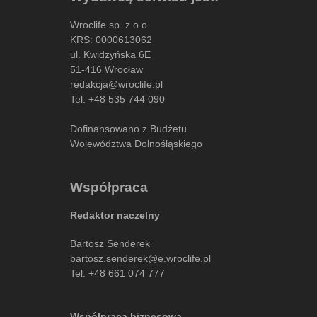
Wroclife sp. z o.o.
KRS: 0000613062
ul. Kwidzyńska 6E
51-416 Wrocław
redakcja@wroclife.pl
Tel:
+48 535 744 090
Dofinansowano z Budżetu
Województwa Dolnośląskiego
Współpraca
Redaktor naczelny
Bartosz Senderek
bartosz.senderek@e.wroclife.pl
Tel:
+48 661 074 777
Współpraca biznesowa