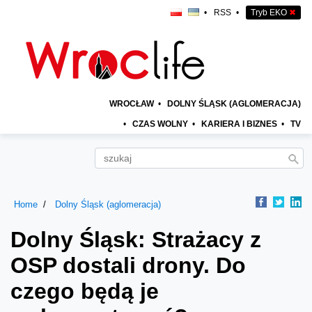
•
RSS
•
Tryb EKO
✖
WROCŁAW
•
DOLNY ŚLĄSK (AGLOMERACJA)
•
CZAS WOLNY
•
KARIERA I BIZNES
•
TV
Home
Dolny Śląsk (aglomeracja)
Dolny Śląsk: Strażacy z
OSP dostali drony. Do
czego będą je