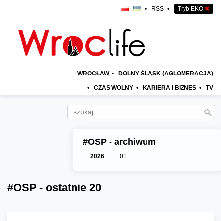
•
RSS
•
Tryb EKO
✖
WROCŁAW
•
DOLNY ŚLĄSK (AGLOMERACJA)
•
CZAS WOLNY
•
KARIERA I BIZNES
•
TV
#OSP - archiwum
2026
01
#OSP - ostatnie 20