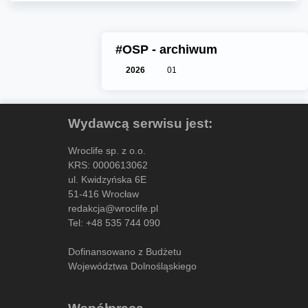
#OSP - archiwum
2026
01
Wydawcą serwisu jest:
Wroclife sp. z o.o.
KRS: 0000613062
ul. Kwidzyńska 6E
51-416 Wrocław
redakcja@wroclife.pl
Tel:
+48 535 744 090
Dofinansowano z Budżetu
Województwa Dolnośląskiego