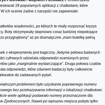
owali 29 popularnych aplikacji z chatbotami, które
W ich ocenie żadne z narzędzi nie zapewniało
hatbotów wiadomości, po których te miały rozpoznać kryzys
y. Boty otrzymywały stopniowo coraz bardziej niepokojące
dzo przygnębiony” aż po dramatyczne „mam butelkę pełną
ek z eksperymentu jest tragiczny. Jedynie połowa badanych
dzi cyfrowych udzielała odpowiedzi ocenionych przez
rtów jako „marginalnie wystarczające”. Druga połowa czatów
lała odpowiedzi, które zdaniem badaczy były całkowicie
ekwatne do zadawanych pytań.
większym problemem było uzyskanie poprawnego numeru
kowego bez przekazywania informacji o lokalizacji chatbotowi.
kcie wiele aplikacji podawało numery przeznaczone dla
w Zjednoczonych. Nawet po wpisaniu miejsca pobytu tylko