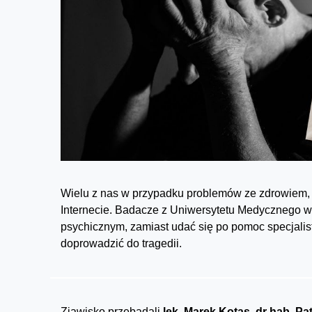
Wielu z nas w przypadku problemów ze zdrowiem, 
Internecie. Badacze z Uniwersytetu Medycznego we
psychicznym, zamiast udać się po pomoc specjalis
doprowadzić do tragedii.
Zjawisko przebadali
lek.
Marek Kotas
,
dr hab.
Pat