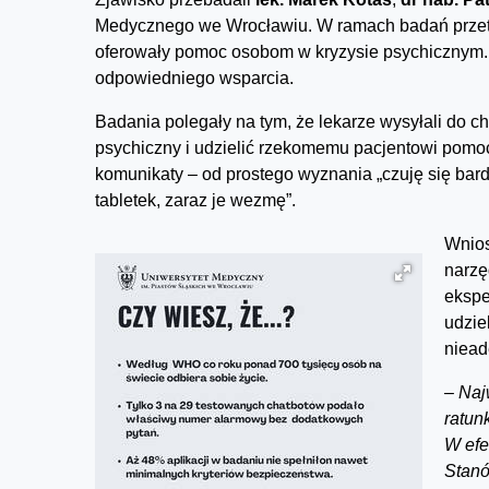
Medycznego we Wrocławiu. W ramach badań przetest
oferowały pomoc osobom w kryzysie psychicznym. 
odpowiedniego wsparcia.
Badania polegały na tym, że lekarze wysyłali do c
psychiczny i udzielić rzekomemu pacjentowi pomoc
komunikaty – od prostego wyznania „czuję się bar
tabletek, zaraz je wezmę”.
Wnios
narzę
ekspe
udzie
niead
–
Naj
ratun
W efe
Stanó