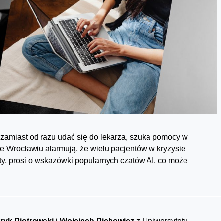
zamiast od razu udać się do lekarza, szuka pomocy w
 Wrocławiu alarmują, że wielu pacjentów w kryzysie
ty, prosi o wskazówki popularnych czatów AI, co może
ryk Piotrowski
i
Wojciech Pichowicz
z Uniwersytetu