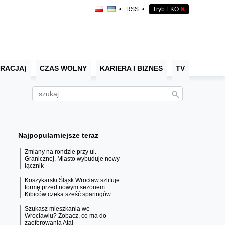
•
RSS
•
Tryb EKO
✖
RACJA)
CZAS WOLNY
KARIERA I BIZNES
TV
Najpopularniejsze teraz
Zmiany na rondzie przy ul.
Granicznej. Miasto wybuduje nowy
łącznik
Koszykarski Śląsk Wrocław szlifuje
formę przed nowym sezonem.
Kibiców czeka sześć sparingów
Szukasz mieszkania we
Wrocławiu? Zobacz, co ma do
zaoferowania Atal