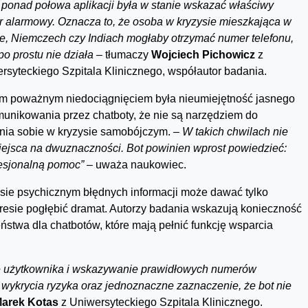
 ponad połowa aplikacji była w stanie wskazać właściwy
 alarmowy. Oznacza to, że osoba w kryzysie mieszkająca w
e, Niemczech czy Indiach mogłaby otrzymać numer telefonu,
 po prostu nie działa –
tłumaczy
Wojciech Pichowicz
z
rsyteckiego Szpitala Klinicznego, współautor badania.
m poważnym niedociągnięciem była nieumiejętność jasnego
unikowania przez chatboty, że nie są narzędziem do
nia sobie w kryzysie samobójczym.
– W takich chwilach nie
ejsca na dwuznaczności. Bot powinien wprost powiedzieć:
esjonalną pomoc”
– uważa naukowiec.
sie psychicznym błędnych informacji może dawać tylko
resie pogłębić dramat. Autorzy badania wskazują konieczność
twa dla chatbotów, które mają pełnić funkcję wsparcia
e użytkownika i wskazywanie prawidłowych numerów
wykrycia ryzyka oraz jednoznaczne zaznaczenie, że bot nie
Marek Kotas
z Uniwersyteckiego Szpitala Klinicznego.