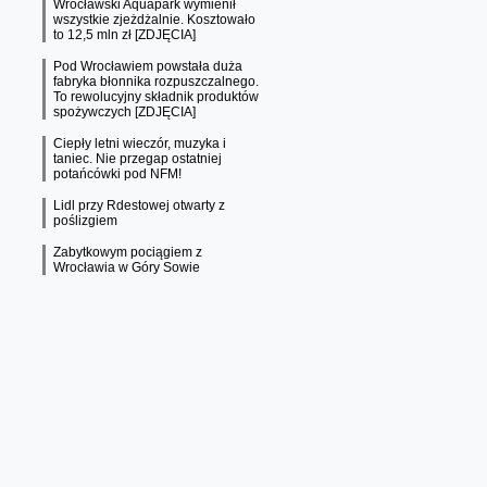
Wrocławski Aquapark wymienił
wszystkie zjeżdżalnie. Kosztowało
to 12,5 mln zł [ZDJĘCIA]
Pod Wrocławiem powstała duża
fabryka błonnika rozpuszczalnego.
To rewolucyjny składnik produktów
spożywczych [ZDJĘCIA]
Ciepły letni wieczór, muzyka i
taniec. Nie przegap ostatniej
potańcówki pod NFM!
Lidl przy Rdestowej otwarty z
poślizgiem
Zabytkowym pociągiem z
Wrocławia w Góry Sowie