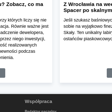
u? Zobacz, co ma
Z Wrocławia na wee
Spacer po skalnym
zy których liczy się nie
Jeśli szukasz baśniowyc
zacja. Równie ważne jest
sobie na wyjątkowo fine
iadczenie dewelopera,
Skały. Ten unikalny labir
przez niego inwestycji,
ostańców piaskowcowych
ość realizowanych
 pewności podczas
nienia.
Współpraca
Redaktor naczelny