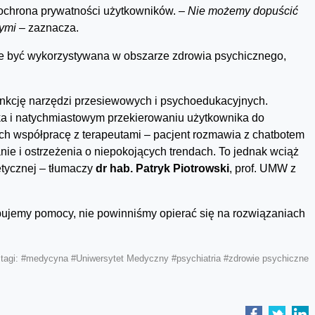
 ochrona prywatności użytkowników.
– Nie możemy dopuścić
ymi –
zaznacza.
że być wykorzystywana w obszarze zdrowia psychicznego,
funkcję narzędzi przesiewowych i psychoedukacyjnych.
 i natychmiastowym przekierowaniu użytkownika do
ich współpracę z terapeutami – pacjent rozmawia z chatbotem
ie i ostrzeżenia o niepokojących trendach. To jednak wciąż
etycznej – tłumaczy
dr hab. Patryk Piotrowski
, prof. UMW z
bujemy pomocy, nie powinniśmy opierać się na rozwiązaniach
tagi:
#medycyna
#Uniwersytet Medyczny
#psychiatria
#zdrowie psychiczne