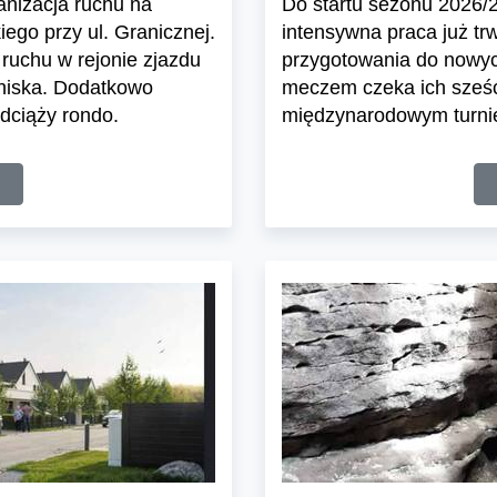
ganizacja ruchu na
Do startu sezonu 2026/27
ego przy ul. Granicznej.
intensywna praca już tr
ruchu w rejonie zjazdu
przygotowania do nowyc
tniska. Dodatkowo
meczem czeka ich sześć
dciąży rondo.
międzynarodowym turnie