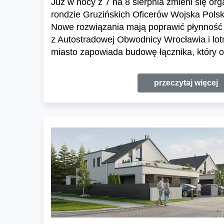
Już w nocy z 7 na 8 sierpnia zmieni się or
rondzie Gruzińskich Oficerów Wojska Polski
Nowe rozwiązania mają poprawić płynność 
z Autostradowej Obwodnicy Wrocławia i lo
miasto zapowiada budowę łącznika, który o
przeczytaj więcej