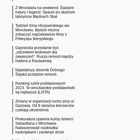
Z Wrocławia na weekend: Śladami
natury i legend. Spacer po skalnym
labiryncie Błędnych Skał
Tydzień Kina Hiszpańskiego we
Wrocławiu. Będzie można
zobaczyć najciekawsze filmy z
Półwyspu Iberyjskiego
Gajowicka przestanie być
„odcinkiem testowym dla
zawieszeń”. Rusza remont między
Hallera a Racławicką
Największy zbiornik Dolnego
Śląska przejdzie remont.
Ranking szkół podstawowych
2023. Te wrocławskie podstawówki
są najlepsze [LISTA]
Zmiany w organizacji ruchu przy ul.
Gazowej. Od 8 sierpnia kierowców
czekają utrudnienia
Prokuratura ujawnia kulisy śmierci
Sebastiana z Wrocławia.
Nafaszerowali nastolatka
narkotykami i zamknęli drzwi