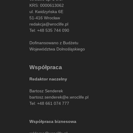
KRS: 0000613062
ul. Kwidzyńska 6E
51-416 Wrocław
redakcja@wroclife.pl
Tel:
+48 535 744 090
Dofinansowano z Budżetu
Województwa Dolnośląskiego
Współpraca
Redaktor naczelny
Bartosz Senderek
bartosz.senderek@e.wroclife.pl
Tel:
+48 661 074 777
Współpraca biznesowa