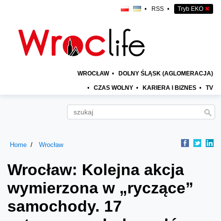
•
RSS
•
Tryb EKO
✖
WROCŁAW
•
DOLNY ŚLĄSK (AGLOMERACJA)
•
CZAS WOLNY
•
KARIERA I BIZNES
•
TV
Home
Wrocław
Wrocław: Kolejna akcja
wymierzona w „ryczące”
samochody. 17