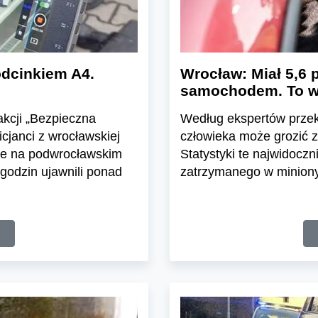
odcinkiem A4.
Wrocław: Miał 5,6 p
samochodem. To wi
akcji „Bezpieczna
Według ekspertów przek
icjanci z wrocławskiej
człowieka może grozić z
ole na podwrocławskim
Statystyki te najwidoczn
 godzin ujawnili ponad
zatrzymanego w minion