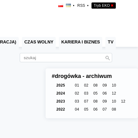
•
RSS
•
Tryb EKO
✖
RACJA)
CZAS WOLNY
KARIERA I BIZNES
TV
#drogówka - archiwum
2025
01
02
08
09
10
2024
02
03
05
06
12
2023
03
07
08
09
10
12
2022
04
05
06
07
08