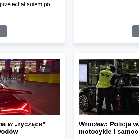
 przejechał autem po
na w „ryczące”
Wrocław: Policja wz
wodów
motocykle i samo