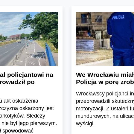
ał policjantowi na
We Wrocławiu miały
prowadził po
Policja w porę zrob
Wrocławscy policjanci i
u akt oskarżenia
przeprowadzili skuteczny
żczyzna oskarżony jest
motoryzacji. Z ustaleń f
rkotyków. Śledczy
mundurowych, na ulicac
” nie był jego pierwszym.
wyścigi.
ał spowodować