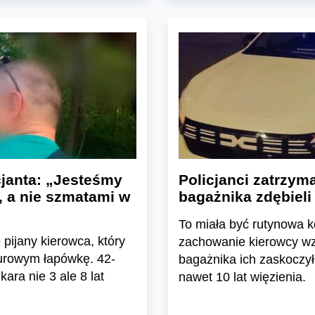
cjanta: „Jesteśmy
Policjanci zatrzyma
i, a nie szmatami w
bagażnika zdębieli
To miała być rutynowa 
ę pijany kierowca, który
zachowanie kierowcy wzb
urowym łapówkę. 42-
bagażnika ich zaskoczyła
ara nie 3 ale 8 lat
nawet 10 lat więzienia.