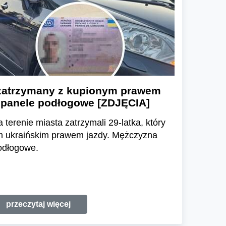
 zatrzymany z kupionym prawem
z panele podłogowe [ZDJĘCIA]
 terenie miasta zatrzymali 29-latka, który
ym ukraińskim prawem jazdy. Mężczyzna
odłogowe.
przeczytaj więcej