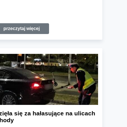
przeczytaj więcej
ięła się za hałasujące na ulicach
chody