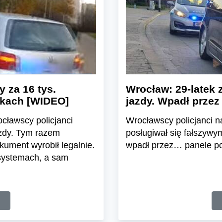
 za 16 tys.
Wrocław: 29-latek
nkach [WIDEO]
jazdy. Wpadł prze
ocławscy policjanci
Wrocławscy policjanci na
zdy. Tym razem
posługiwał się fałszyw
kument wyrobił legalnie.
wpadł przez… panele p
 systemach, a sam