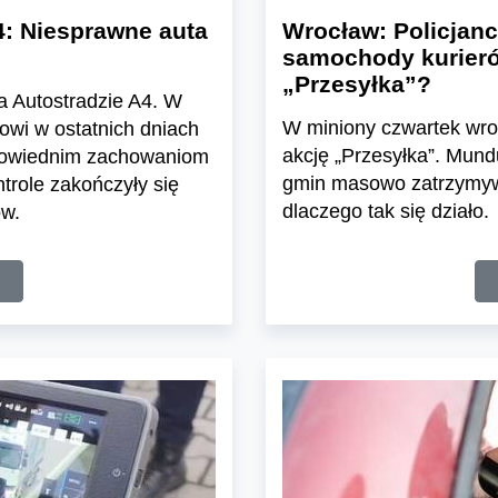
4: Niesprawne auta
Wrocław: Policjan
samochody kurierów
„Przesyłka”?
na Autostradzie A4. W
W miniony czwartek wroc
owi w ostatnich dniach
akcję „Przesyłka”. Mund
dpowiednim zachowaniom
gmin masowo zatrzymywa
trole zakończyły się
dlaczego tak się działo.
ów.