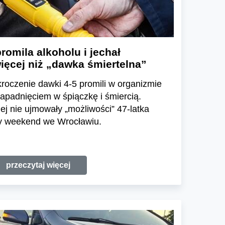
romila alkoholu i jechał
ęcej niż „dawka śmiertelna”
roczenie dawki 4-5 promili w organizmie
apadnięciem w śpiączkę i śmiercią.
iej nie ujmowały „możliwości” 47-latka
y weekend we Wrocławiu.
przeczytaj więcej