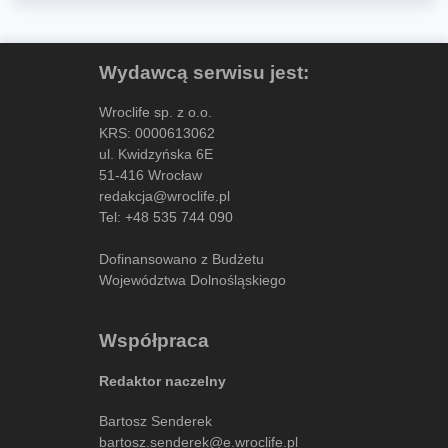
Wydawcą serwisu jest:
Wroclife sp. z o.o.
KRS: 0000613062
ul. Kwidzyńska 6E
51-416 Wrocław
redakcja@wroclife.pl
Tel:
+48 535 744 090
Dofinansowano z Budżetu
Województwa Dolnośląskiego
Współpraca
Redaktor naczelny
Bartosz Senderek
bartosz.senderek@e.wroclife.pl