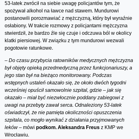
53-latek zwrócił na siebie uwagę policjantów tym, że
spożywał alkohol na ławce nad stawem. Mundurowi
postanowili porozmawiać z mężczyzną, który był wyraźnie
osłabiony. W trakcie rozmowy z policjantami mężczyzna
stwierdził, że bardzo źle się czuje i odczuwa ból w okolicy
klatki piersiowej. W związku z tym mundurowi wezwali
pogotowie ratunkowe.
–
Do czasu przybycia ratowników medycznych mężczyzna
był objęty opieką przedmedyczną przez funkcjonariuszy, a
jego stan był na bieżąco monitorowany. Podczas
wstępnych ustaleń okazało się, że około dwóch tygodni
wcześniej opuścił samowolnie szpital, gdzie – jak się
okazało – miał być niezwłocznie poddany zabiegowi z
uwagi na przebyty zawał serca. Odnaleziony 53-latek
oświadczył, że nie pamięta okoliczności opuszczenia
szpitala, co mogło wynikać z działania przyjmowanych
leków –
mówi
podkom. Aleksandra Freus
z KMP we
Wrocławiu.