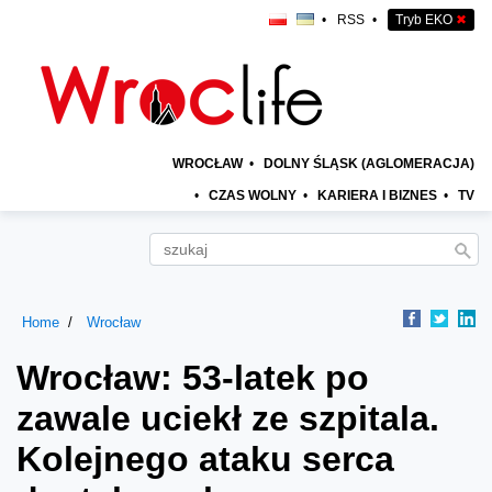
•
RSS
•
Tryb EKO
✖
WROCŁAW
•
DOLNY ŚLĄSK (AGLOMERACJA)
•
CZAS WOLNY
•
KARIERA I BIZNES
•
TV
Home
Wrocław
Wrocław: 53-latek po
zawale uciekł ze szpitala.
Kolejnego ataku serca