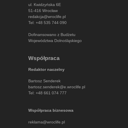
ul. Kwidzyńska 6E
51-416 Wrocław
redakcja@wroclife.pl
Tel:
+48 535 744 090
Dofinansowano z Budżetu
Województwa Dolnośląskiego
Współpraca
Redaktor naczelny
Bartosz Senderek
bartosz.senderek@e.wroclife.pl
Tel:
+48 661 074 777
Współpraca biznesowa
reklama@wroclife.pl