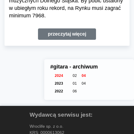
muzycznych Dolnego Śląska. By pobić ustalony
w ubiegłym roku rekord, na Rynku musi zagrać
minimum 7968.
przeczytaj więcej
#gitara - archiwum
2024
02
04
2023
01
04
2022
06
Wydawcą serwisu jest:
Wroclife sp. z o.o.
KRS: 0000613062