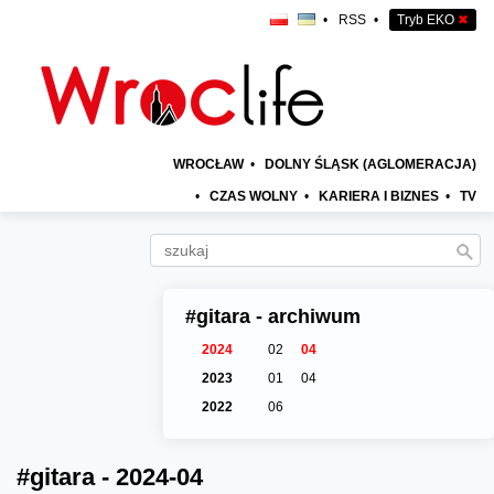
•
RSS
•
Tryb EKO
✖
WROCŁAW
•
DOLNY ŚLĄSK (AGLOMERACJA)
•
CZAS WOLNY
•
KARIERA I BIZNES
•
TV
#gitara - archiwum
2024
02
04
2023
01
04
2022
06
#gitara - 2024-04