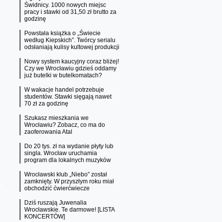
Świdnicy. 1000 nowych miejsc
pracy i stawki od 31,50 zł brutto za
godzinę
Powstała książka o „Świecie
według Kiepskich”. Twórcy serialu
odsłaniają kulisy kultowej produkcji
Nowy system kaucyjny coraz bliżej!
Czy we Wrocławiu gdzieś oddamy
już butelki w butelkomatach?
W wakacje handel potrzebuje
studentów. Stawki sięgają nawet
70 zł za godzinę
Szukasz mieszkania we
Wrocławiu? Zobacz, co ma do
zaoferowania Atal
Do 20 tys. zł na wydanie płyty lub
singla. Wrocław uruchamia
program dla lokalnych muzyków
Wrocławski klub „Niebo” został
zamknięty. W przyszłym roku miał
obchodzić ćwierćwiecze
Dziś ruszają Juwenalia
Wrocławskie. Te darmowe! [LISTA
KONCERTÓW]