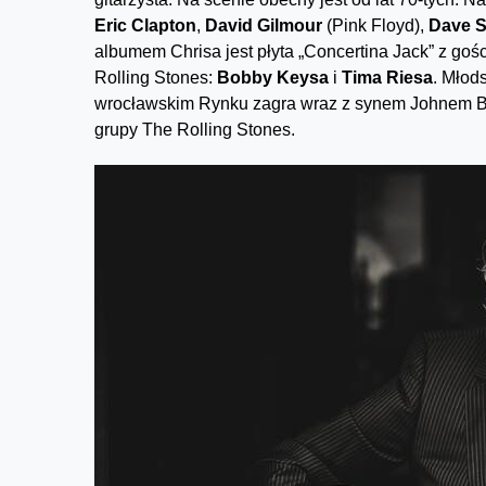
Eric Clapton
,
David Gilmou
r
(Pink Floyd),
Dave S
albumem Chrisa jest płyta „Concertina Jack” z go
Rolling Stones:
Bobby Keysa
i
Tima Riesa
. Młod
wrocławskim Rynku zagra wraz z synem Johnem Byr
grupy The Rolling Stones.