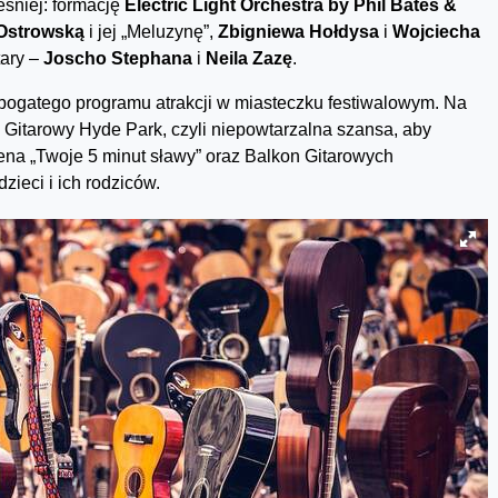
śniej: formację
Electric Light Orchestra by Phil Bates &
 Ostrowską
i jej „Meluzynę”,
Zbigniewa Hołdysa
i
Wojciecha
ary –
Joscho Stephana
i
Neila Zazę
.
bogatego programu atrakcji w miasteczku festiwalowym. Na
– Gitarowy Hyde Park, czyli niepowtarzalna szansa, aby
cena „Twoje 5 minut sławy” oraz Balkon Gitarowych
ieci i ich rodziców.