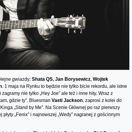
olejne gwiazdy:
Shata QS, Jan Borysewicz, Wojtek
n
. 1 maja na Rynku to będzie nie tylko bicie rekordu, ale istne
agramy nie tylko „Hey Joe” ale też i inne hity. Wraz z
am, gdzie ty”. Bluesman
V
asti Jackson
, zaprosi z kolei do
Kinga „Stand by Me”. Na Scenie Głównej po raz pierwszy
tej płyty „Fenix” i najnowszej „Wedy” nagranej z gościnnym