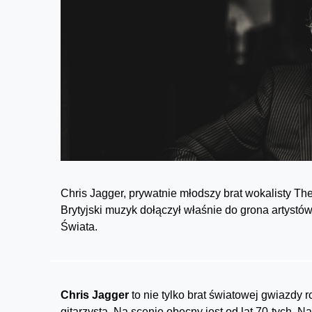
Chris Jagger, prywatnie młodszy brat wokalisty T
Brytyjski muzyk dołączył właśnie do grona artystó
Świata.
Chris Jagger
to nie tylko brat światowej gwiazdy r
gitarzysta. Na scenie obecny jest od lat 70-tych. 