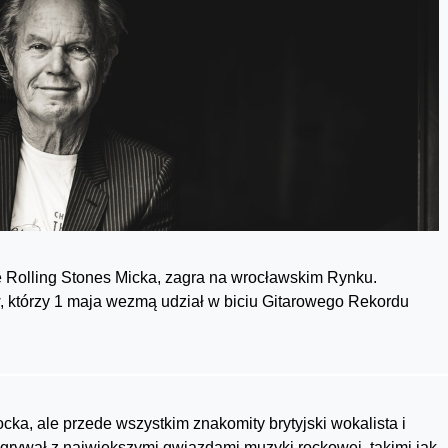
he Rolling Stones Micka, zagra na wrocławskim Rynku.
w, którzy 1 maja wezmą udział w biciu Gitarowego Rekordu
ocka, ale przede wszystkim znakomity brytyjski wokalista i
Nagrywał z największymi gwiazdami muzyki rockowej, takimi jak