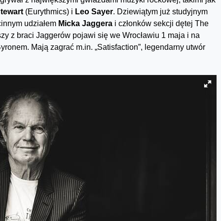
tewart
(Eurythmics) i
Leo Sayer
. Dziewiątym już studyjnym
ścinnym udziałem
Micka Jaggera
i członków sekcji dętej The
szy z braci Jaggerów pojawi się we Wrocławiu 1 maja i na
onem. Mają zagrać m.in. „Satisfaction”, legendarny utwór