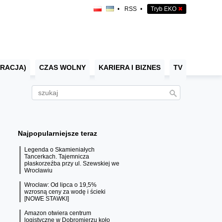
•
RSS
•
Tryb EKO
✖
RACJA)
CZAS WOLNY
KARIERA I BIZNES
TV
Najpopularniejsze teraz
Legenda o Skamieniałych
Tancerkach. Tajemnicza
płaskorzeźba przy ul. Szewskiej we
Wrocławiu
Wrocław: Od lipca o 19,5%
wzrosną ceny za wodę i ścieki
[NOWE STAWKI]
Amazon otwiera centrum
logistyczne w Dobromierzu koło