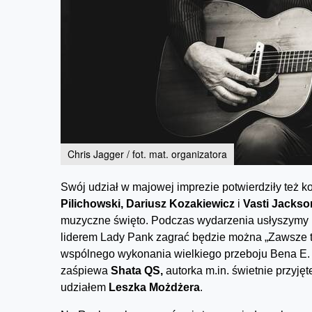
Chris Jagger / fot. mat. organizatora
Swój udział w majowej imprezie potwierdziły też k
Pilichowski, Dariusz Kozakiewicz
i
Vasti Jackso
muzyczne święto. Podczas wydarzenia usłyszymy i z
liderem Lady Pank zagrać będzie można „Zawsze t
wspólnego wykonania wielkiego przeboju Bena E. 
zaśpiewa
Shata QS,
autorka m.in. świetnie przyję
udziałem
Leszka Możdżera
.