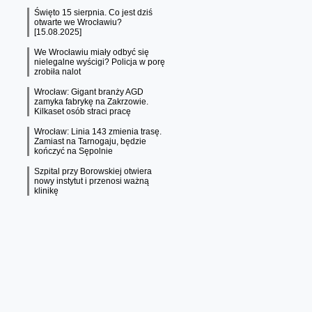
Święto 15 sierpnia. Co jest dziś
otwarte we Wrocławiu?
[15.08.2025]
We Wrocławiu miały odbyć się
nielegalne wyścigi? Policja w porę
zrobiła nalot
Wrocław: Gigant branży AGD
zamyka fabrykę na Zakrzowie.
Kilkaset osób straci pracę
Wrocław: Linia 143 zmienia trasę.
Zamiast na Tarnogaju, będzie
kończyć na Sępolnie
Szpital przy Borowskiej otwiera
nowy instytut i przenosi ważną
klinikę