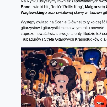
Na Rynku usłyszymy również zapowiadanych wcze
Band
i wielki hit „Rock’n’RollIs King”,
Małgorzatę
Waglewskiego
oraz światowej sławy wirtuozów git
Występy gwiazd na Scenie Głównej to tylko część 
gitarzystów i gitarzystki czeka w tym roku nowość 
zaprezentować światu swoje talenty. Będzie też s
Trubadurów i Strefa Gitarowych Krasnoludków dla dz