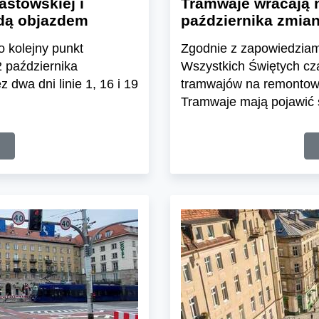
stowskiej i
Tramwaje wracają n
jadą objazdem
października zmian
o kolejny punkt
Zgodnie z zapowiedziami
 października
Wszystkich Świętych c
 dwa dni linie 1, 16 i 19
tramwajów na remontowan
Tramwaje mają pojawić s