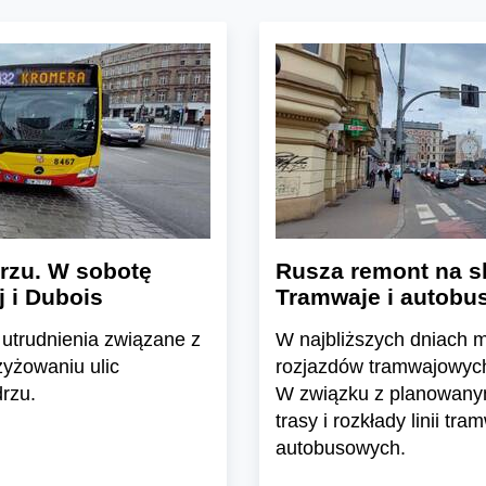
rzu. W sobotę
Rusza remont na s
 i Dubois
Tramwaje i autobu
utrudnienia związane z
W najbliższych dniach 
yżowaniu ulic
rozjazdów tramwajowych 
rzu.
W związku z planowanymi
trasy i rozkłady linii tra
autobusowych.