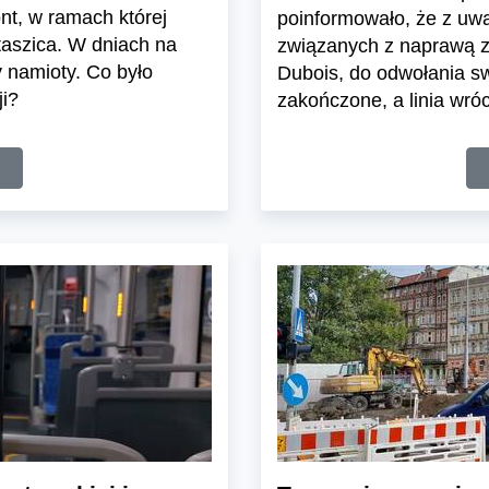
nt, w ramach której
poinformowało, że z uw
taszica. W dniach na
związanych z naprawą zw
 namioty. Co było
Dubois, do odwołania swo
ji?
zakończone, a linia wróc