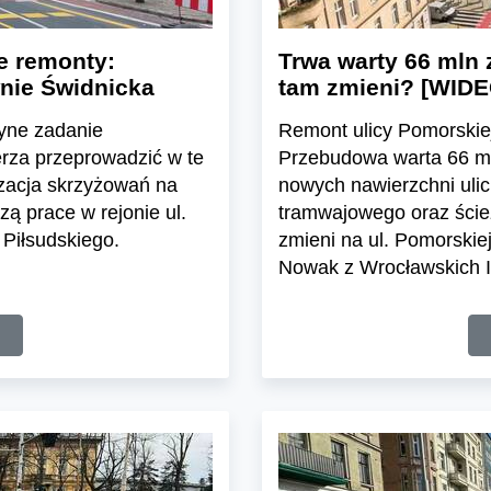
e remonty:
Trwa warty 66 mln 
nie Świdnicka
tam zmieni? [WIDE
dyne zadanie
Remont ulicy Pomorskiej
erza przeprowadzić w te
Przebudowa warta 66 ml
zacja skrzyżowań na
nowych nawierzchni uli
ą prace w rejonie ul.
tramwajowego oraz ście
 Piłsudskiego.
zmieni na ul. Pomorskiej
Nowak z Wrocławskich I