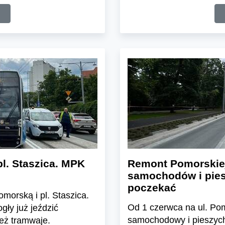
l. Staszica. MPK
Remont Pomorskiej 
samochodów i pies
poczekać
morską i pl. Staszica.
Od 1 czerwca na ul. Pom
gły już jeździć
samochodowy i pieszych
eż tramwaje.