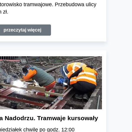
 torowisko tramwajowe. Przebudowa ulicy
 zł.
przeczytaj więcej
na Nadodrzu. Tramwaje kursowały
edziałek chwilę po godz. 12:00