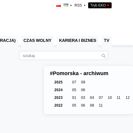
•
RSS
•
Tryb EKO
✖
RACJA)
CZAS WOLNY
KARIERA I BIZNES
TV
#Pomorska - archiwum
2025
07
09
2024
05
06
2023
01
03
04
07
10
11
12
2022
05
06
08
11