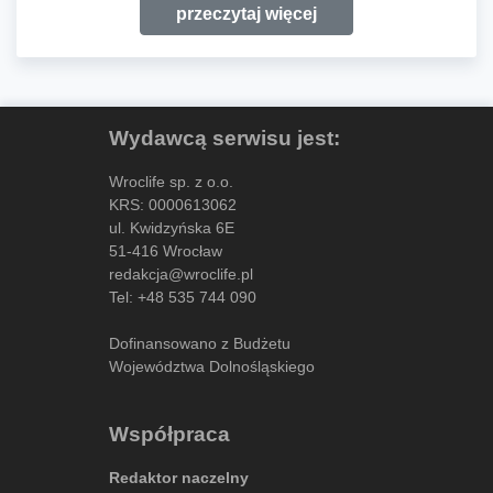
przeczytaj więcej
Wydawcą serwisu jest:
Wroclife sp. z o.o.
KRS: 0000613062
ul. Kwidzyńska 6E
51-416 Wrocław
redakcja@wroclife.pl
Tel:
+48 535 744 090
Dofinansowano z Budżetu
Województwa Dolnośląskiego
Współpraca
Redaktor naczelny