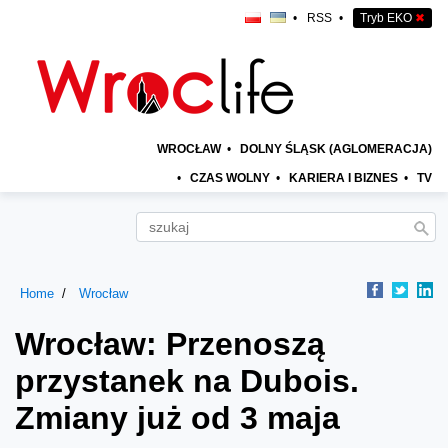
•
RSS
•
Tryb EKO
✖
WROCŁAW
•
DOLNY ŚLĄSK (AGLOMERACJA)
•
CZAS WOLNY
•
KARIERA I BIZNES
•
TV
Home
Wrocław
Wrocław: Przenoszą
przystanek na Dubois.
Zmiany już od 3 maja