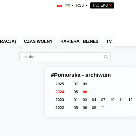
•
RSS
•
Tryb EKO
✖
RACJA)
CZAS WOLNY
KARIERA I BIZNES
TV
#Pomorska - archiwum
2025
07
09
2024
05
06
2023
01
03
04
07
10
11
12
2022
05
06
08
11