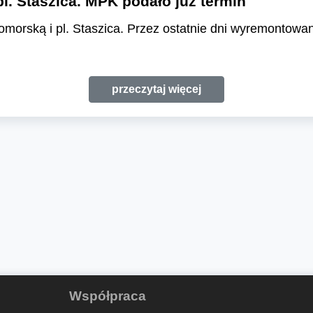
l. Staszica. MPK podało już termin
omorską i pl. Staszica. Przez ostatnie dni wyremontowa
przeczytaj więcej
Współpraca