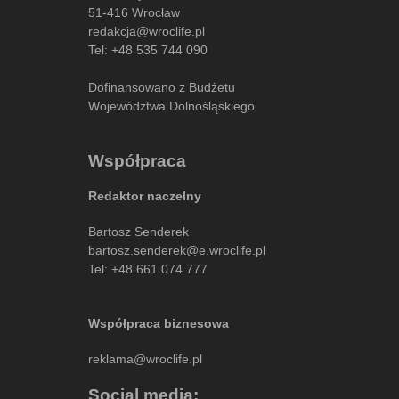
51-416 Wrocław
redakcja@wroclife.pl
Tel:
+48 535 744 090
Dofinansowano z Budżetu
Województwa Dolnośląskiego
Współpraca
Redaktor naczelny
Bartosz Senderek
bartosz.senderek@e.wroclife.pl
Tel:
+48 661 074 777
Współpraca biznesowa
reklama@wroclife.pl
Social media: