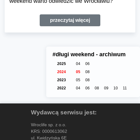
weekend warto odwiedzić we Wrocławiu?
przeczytaj więcej
#długi weekend - archiwum
2025
04
06
2024
05
08
2023
05
08
2022
04
06
08
09
10
11
Wydawcą serwisu jest:
Wroclife sp. z o.o.
KRS: 0000613062
ul. Kwidzyńska 6E