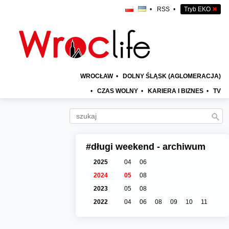
•
RSS
•
Tryb EKO
✖
WROCŁAW
•
DOLNY ŚLĄSK (AGLOMERACJA)
•
CZAS WOLNY
•
KARIERA I BIZNES
•
TV
#długi weekend - archiwum
2025
04
06
2024
05
08
2023
05
08
2022
04
06
08
09
10
11