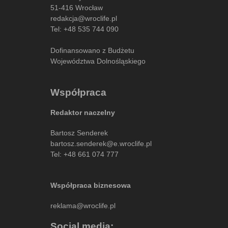
51-416 Wrocław
redakcja@wroclife.pl
Tel:
+48 535 744 090
Dofinansowano z Budżetu
Województwa Dolnośląskiego
Współpraca
Redaktor naczelny
Bartosz Senderek
bartosz.senderek@e.wroclife.pl
Tel:
+48 661 074 777
Współpraca biznesowa
reklama@wroclife.pl
Social media: