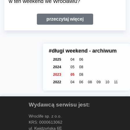
w ten weekend we Wrocławiu?
przeczytaj więcej
#długi weekend - archiwum
2025
04
06
2024
05
08
2023
05
08
2022
04
06
08
09
10
11
Wydawcą serwisu jest:
Wroclife sp. z o.o.
KRS: 0000613062
ul. Kwidzyńska 6E