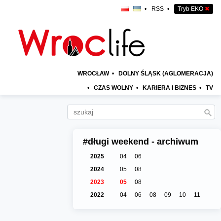
•
RSS
•
Tryb EKO
✖
WROCŁAW
•
DOLNY ŚLĄSK (AGLOMERACJA)
•
CZAS WOLNY
•
KARIERA I BIZNES
•
TV
#długi weekend - archiwum
2025
04
06
2024
05
08
2023
05
08
2022
04
06
08
09
10
11