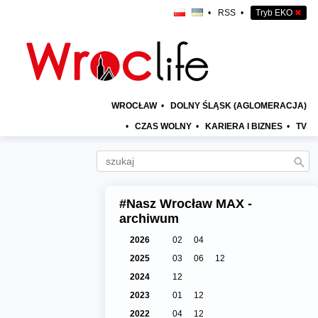
•
RSS
•
Tryb EKO
✖
WROCŁAW
•
DOLNY ŚLĄSK (AGLOMERACJA)
•
CZAS WOLNY
•
KARIERA I BIZNES
•
TV
#Nasz Wrocław MAX -
archiwum
2026
02
04
2025
03
06
12
2024
12
2023
01
12
2022
04
12