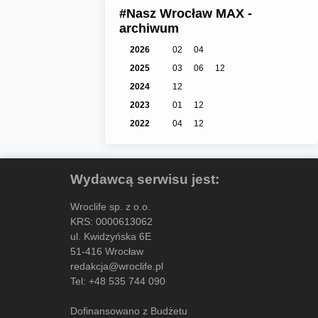
#Nasz Wrocław MAX -
archiwum
2026
02
04
2025
03
06
12
2024
12
2023
01
12
2022
04
12
Wydawcą serwisu jest:
Wroclife sp. z o.o.
KRS: 0000613062
ul. Kwidzyńska 6E
51-416 Wrocław
redakcja@wroclife.pl
Tel:
+48 535 744 090
Dofinansowano z Budżetu