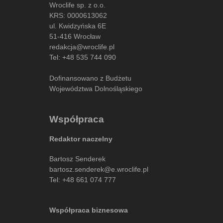
Wroclife sp. z o.o.
KRS: 0000613062
ul. Kwidzyńska 6E
51-416 Wrocław
redakcja@wroclife.pl
Tel:
+48 535 744 090
Dofinansowano z Budżetu
Województwa Dolnośląskiego
Współpraca
Redaktor naczelny
Bartosz Senderek
bartosz.senderek@e.wroclife.pl
Tel:
+48 661 074 777
Współpraca biznesowa