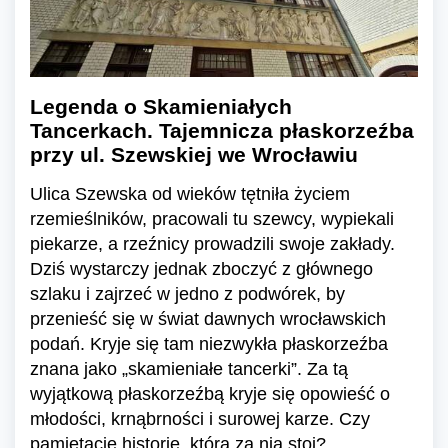
Legenda o Skamieniałych
Tancerkach. Tajemnicza płaskorzeźba
przy ul. Szewskiej we Wrocławiu
Ulica Szewska od wieków tętniła życiem
rzemieślników, pracowali tu szewcy, wypiekali
piekarze, a rzeźnicy prowadzili swoje zakłady.
Dziś wystarczy jednak zboczyć z głównego
szlaku i zajrzeć w jedno z podwórek, by
przenieść się w świat dawnych wrocławskich
podań. Kryje się tam niezwykła płaskorzeźba
znana jako „skamieniałe tancerki”. Za tą
wyjątkową płaskorzeźbą kryje się opowieść o
młodości, krnąbrności i surowej karze. Czy
pamiętacie historię, która za nią stoi?