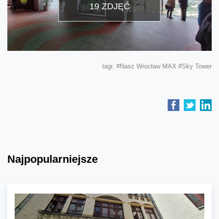
19 ZDJĘĆ
tagi:
#Nasz Wrocław MAX
#Sky Tower
Najpopularniejsze