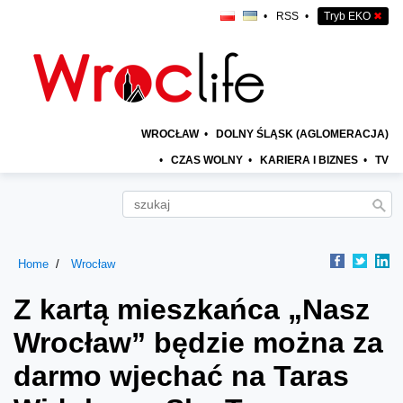
•
RSS
•
Tryb EKO
✖
WROCŁAW
•
DOLNY ŚLĄSK (AGLOMERACJA)
•
CZAS WOLNY
•
KARIERA I BIZNES
•
TV
Home
Wrocław
Z kartą mieszkańca „Nasz
Wrocław” będzie można za
darmo wjechać na Taras