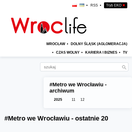
•
RSS
•
Tryb EKO
✖
WROCŁAW
•
DOLNY ŚLĄSK (AGLOMERACJA)
•
CZAS WOLNY
•
KARIERA I BIZNES
•
TV
#Metro we Wrocławiu -
archiwum
2025
11
12
#Metro we Wrocławiu - ostatnie 20