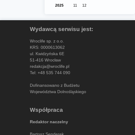
2025
11
12
Wydawcą serwisu jest:
Wroclife sp. z o.o.
KRS: 0000613062
ul. Kwidzyńska 6E
51-416 Wrocław
redakcja@wroclife.pl
Tel:
+48 535 744 090
Dofinansowano z Budżetu
Województwa Dolnośląskiego
Współpraca
Redaktor naczelny
Bartosz Senderek