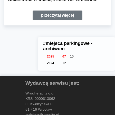
przeczytaj więcej
#miejsca parkingowe -
archiwum
2025
07
10
2024
12
Wydawcą serwisu jest:
Wroclife sp. z o.o.
KRS: 0000613062
ul. Kwidzyńska 6E
51-416 Wrocław
redakcja@wroclife.pl