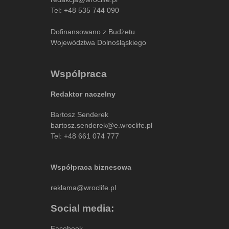
Tel:
+48 535 744 090
Dofinansowano z Budżetu
Województwa Dolnośląskiego
Współpraca
Redaktor naczelny
Bartosz Senderek
bartosz.senderek@e.wroclife.pl
Tel:
+48 661 074 777
Współpraca biznesowa
reklama@wroclife.pl
Social media:
Facebook