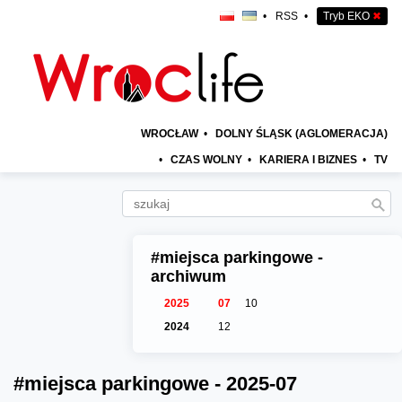
•
RSS
•
Tryb EKO
✖
WROCŁAW
•
DOLNY ŚLĄSK (AGLOMERACJA)
•
CZAS WOLNY
•
KARIERA I BIZNES
•
TV
#miejsca parkingowe -
archiwum
2025
07
10
2024
12
#miejsca parkingowe - 2025-07