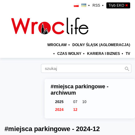
•
RSS
•
Tryb EKO
✖
WROCŁAW
•
DOLNY ŚLĄSK (AGLOMERACJA)
•
CZAS WOLNY
•
KARIERA I BIZNES
•
TV
#miejsca parkingowe -
archiwum
2025
07
10
2024
12
#miejsca parkingowe - 2024-12