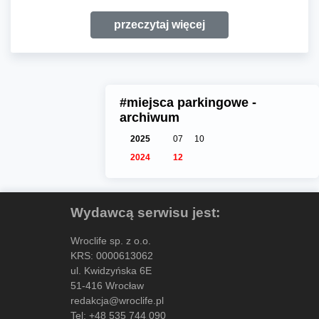
przeczytaj więcej
#miejsca parkingowe -
archiwum
2025
07
10
2024
12
Wydawcą serwisu jest:
Wroclife sp. z o.o.
KRS: 0000613062
ul. Kwidzyńska 6E
51-416 Wrocław
redakcja@wroclife.pl
Tel:
+48 535 744 090