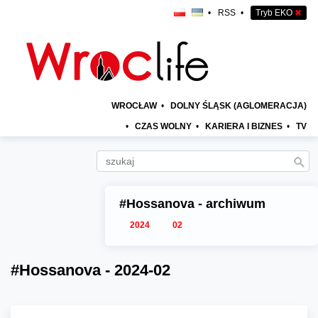
•
RSS
•
Tryb EKO
✖
WROCŁAW
•
DOLNY ŚLĄSK (AGLOMERACJA)
•
CZAS WOLNY
•
KARIERA I BIZNES
•
TV
#Hossanova - archiwum
2024
02
#Hossanova - 2024-02