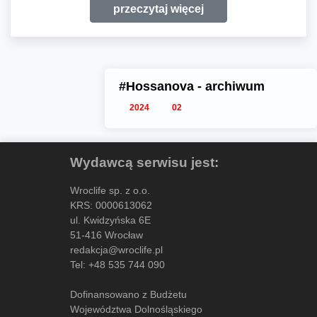
przeczytaj więcej
#Hossanova - archiwum
2024
02
Wydawcą serwisu jest:
Wroclife sp. z o.o.
KRS: 0000613062
ul. Kwidzyńska 6E
51-416 Wrocław
redakcja@wroclife.pl
Tel:
+48 535 744 090
Dofinansowano z Budżetu
Województwa Dolnośląskiego