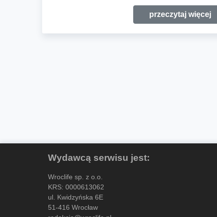
przeczytaj więcej
Wydawcą serwisu jest:
Wroclife sp. z o.o.
KRS: 0000613062
ul. Kwidzyńska 6E
51-416 Wrocław