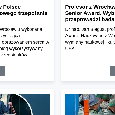
w Polsce
Profesor z Wrocław
powego trzepotania
Senior Award. Wybr
przeprowadzi bada
 Wrocławiu wykonana
Dr hab. Jan Biegus, pro
rzystująca
Award. Naukowiec z Wr
ym obrazowaniem serca w
wymiany naukowej i kul
abieg wykorzystywany
USA.
przedsionków.