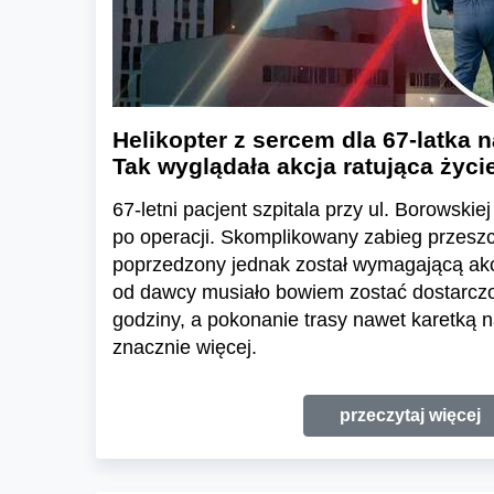
Helikopter z sercem dla 67-latka
Tak wyglądała akcja ratująca życi
67-letni pacjent szpitala przy ul. Borowskie
po operacji. Skomplikowany zabieg przesz
poprzedzony jednak został wymagającą akc
od dawcy musiało bowiem zostać dostarczo
godziny, a pokonanie trasy nawet karetką n
znacznie więcej.
przeczytaj więcej