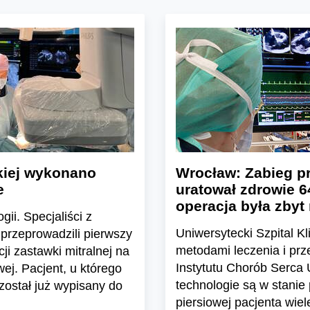
kiej wykonano
Wrocław: Zabieg p
e
uratował zdrowie 64
operacja była zbyt
ii. Specjaliści z
Uniwersytecki Szpital Kl
przeprowadzili pierwszy
metodami leczenia i prz
i zastawki mitralnej na
Instytutu Chorób Serca
wej. Pacjent, u którego
technologie są w stanie
został już wypisany do
piersiowej pacjenta wie