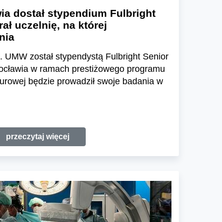
ia dostał stypendium Fulbright
ał uczelnię, na której
nia
f. UMW został stypendystą Fulbright Senior
ocławia w ramach prestiżowego programu
turowej będzie prowadził swoje badania w
przeczytaj więcej