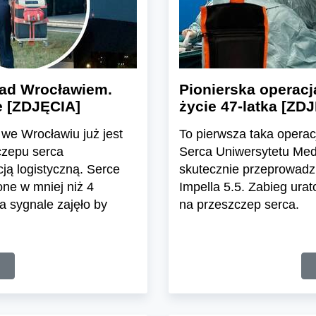
 nad Wrocławiem.
Pionierska operacj
e [ZDJĘCIA]
życie 47-latka [ZD
j we Wrocławiu już jest
To pierwsza taka operac
czepu serca
Serca Uniwersytetu Med
ją logistyczną. Serce
skutecznie przeprowadz
ne w mniej niż 4
Impella 5.5. Zabieg urat
a sygnale zajęło by
na przeszczep serca.