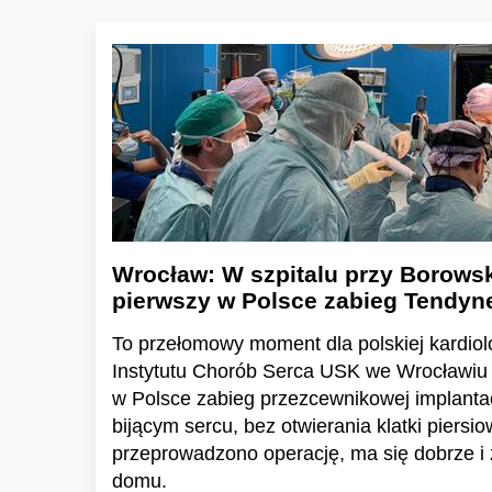
Wrocław: W szpitalu przy Borows
pierwszy w Polsce zabieg Tendyn
To przełomowy moment dla polskiej kardiolog
Instytutu Chorób Serca USK we Wrocławiu 
w Polsce zabieg przezcewnikowej implantacj
bijącym sercu, bez otwierania klatki piersio
przeprowadzono operację, ma się dobrze i 
domu.