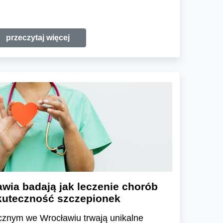
przeczytaj więcej
wia badają jak leczenie chorób
kuteczność szczepionek
znym we Wrocławiu trwają unikalne