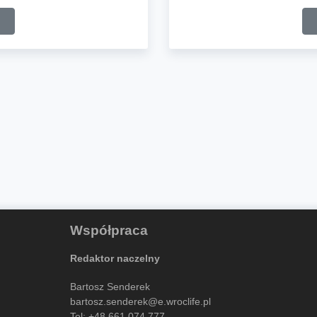
Współpraca
Redaktor naczelny
Bartosz Senderek
bartosz.senderek@e.wroclife.pl
Tel:
+48 661 074 777