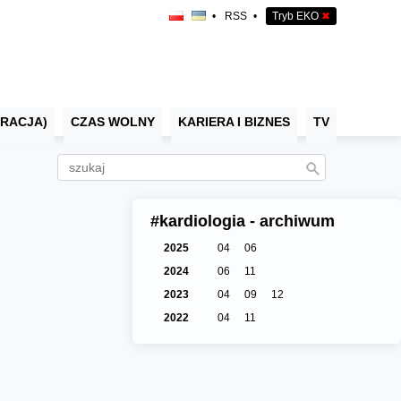
•
RSS
•
Tryb EKO
✖
RACJA)
CZAS WOLNY
KARIERA I BIZNES
TV
#kardiologia - archiwum
2025
04
06
2024
06
11
2023
04
09
12
2022
04
11