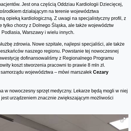
cjentów. Jest ona częścią Oddziau Kardiologii Dziecięcej,
m ośrodkiem działającym na terenie województwa
 opieką kardiologiczną. Z uwagi na specjalistyczny profil, z
nie tylko chorzy z Dolnego Śląska, ale także województw
Podlasia, Warszawy i wielu innych.
bę zdrowia. Nowe szpitale, najlepsi specjaliści, ale także
mieszkańców naszego regionu. Powstanie tej nowoczesnej
inwestycję dofinansowaliśmy z Regionalnego Programu
ty koszt stworzenia pracowni to prawie 8 mln zł.
ów samorządu województwa – mówi marszałek
Cezary
a w nowoczesny sprzęt medyczny. Lekarze będą mogli w niej
 jest urządzeniem znacznie zwiększającym możliwości