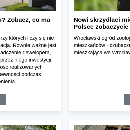
u? Zobacz, co ma
Nowi skrzydlaci mi
Polsce zobaczycie
zy których liczy się nie
Wrocławski ogród zoolo
zacja. Równie ważne jest
mieszkańców - czubacze 
iadczenie dewelopera,
mieszkająca we Wrocławi
przez niego inwestycji,
ość realizowanych
 pewności podczas
nienia.