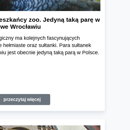
eszkańcy zoo. Jedyną taką parę w
 we Wrocławiu
giczny ma kolejnych fascynujących
hełmiaste oraz sułtanki. Para sułtanek
u jest obecnie jedyną taką parą w Polsce.
przeczytaj więcej