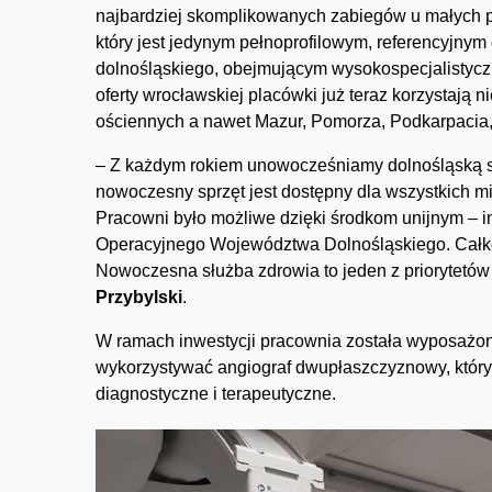
najbardziej skomplikowanych zabiegów u małych pa
który jest jedynym pełnoprofilowym, referencyjny
dolnośląskiego, obejmującym wysokospecjalistyczną
oferty wrocławskiej placówki już teraz korzystają 
ościennych a nawet Mazur, Pomorza, Podkarpacia, 
– Z każdym rokiem unowocześniamy dolnośląską służ
nowoczesny sprzęt jest dostępny dla wszystkich 
Pracowni było możliwe dzięki środkom unijnym – 
Operacyjnego Województwa Dolnośląskiego. Całkowi
Nowoczesna służba zdrowia to jeden z priorytet
Przybylski
.
W ramach inwestycji pracownia została wyposażon
wykorzystywać angiograf dwupłaszczyznowy, który
diagnostyczne i terapeutyczne.