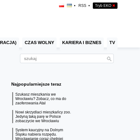
•
RSS
•
Tryb EKO
✖
RACJA)
CZAS WOLNY
KARIERA I BIZNES
TV
Najpopularniejsze teraz
Szukasz mieszkania we
Wrocławiu? Zobacz, co ma do
zaoferowania Atal
Nowi skrzydlaci mieszkańcy zoo.
Jedyną taką parę w Polsce
zobaczycie we Wrocławiu
System kaucyjny na Dolnym
Śląsku nabiera rozpędu.
Wrocławianie coraz chętniej