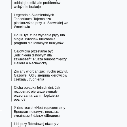
oddają butelki, ale problemów
wciąż nie brakuje
Legenda o Skamieniałych
Tancerkach. Tajemnicza
płaskorzeźba przy ul. Szewskiej we
Wrocławiu
Do 20 tys. zł na wydanie płyty lub
singla. Wrocław uruchamia
program dla lokalnych muzyków
Gajowicka przestanie być
„odcinkiem testowym dla
zawieszeń”. Rusza remont między
Hallera a Racławicką
Zmiany w organizacji ruchu przy ul.
Gazowej. Od 8 sierpnia kierowców
czekają utrudnienia
Cicha pułapka letnich dni. Jak
rozpoznać pierwsze sygnały
przegrzania, zanim będzie za
późno?
У кінотеатрі «Нові горизонти» у
Вроцлаві покажуть польсько-
український фільм «Щедрик»
Lidl przy Rdestowej otwarty z