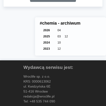
#chemia - archiwum
2026
04
2025
03
12
2024
10
2023
12
Wydawcą serwisu jest:
Wroclife sp. z o.o.
KRS: 0000613062
ul. Kwidzyńska 6E
51-416 Wrocław
redakcja@wroclife.pl
Tel:
+48 535 744 090