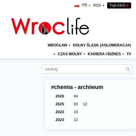
•
RSS
•
Tryb EKO
✖
WROCŁAW
•
DOLNY ŚLĄSK (AGLOMERACJA)
•
CZAS WOLNY
•
KARIERA I BIZNES
•
TV
#chemia - archiwum
2026
04
2025
03
12
2024
10
2023
12