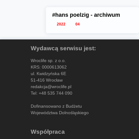
#hans poelzig - archiwum
2022
04
Wydawcą serwisu jest:
Wroclife sp. z o.o.
KRS: 0000613062
ul. Kwidzyńska 6E
51-416 Wrocław
redakcja@wroclife.pl
Tel:
+48 535 744 090
Dofinansowano z Budżetu
Województwa Dolnośląskiego
Współpraca