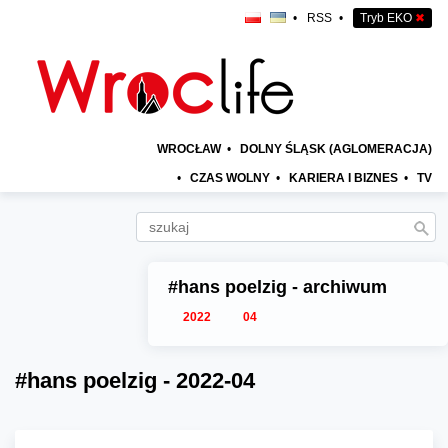
•
RSS
•
Tryb EKO
✖
WROCŁAW
•
DOLNY ŚLĄSK (AGLOMERACJA)
•
CZAS WOLNY
•
KARIERA I BIZNES
•
TV
#hans poelzig - archiwum
2022
04
#hans poelzig - 2022-04