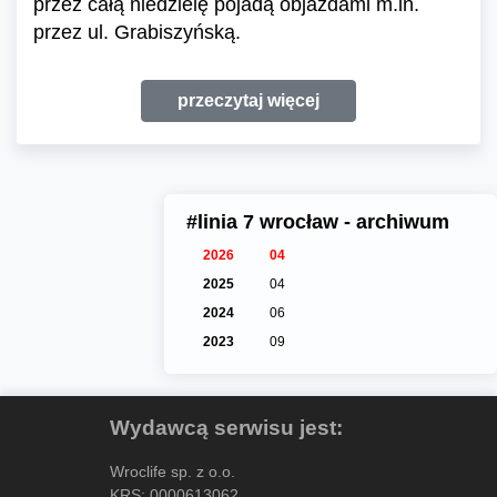
przez całą niedzielę pojadą objazdami m.in.
przez ul. Grabiszyńską.
przeczytaj więcej
#linia 7 wrocław - archiwum
2026
04
2025
04
2024
06
2023
09
Wydawcą serwisu jest:
Wroclife sp. z o.o.
KRS: 0000613062