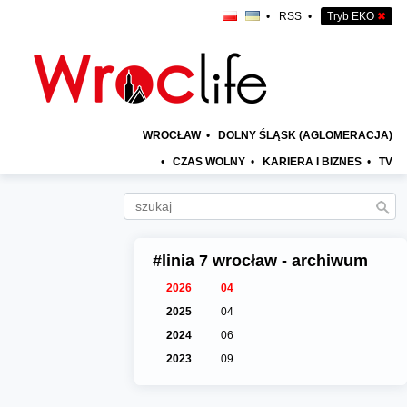
•
RSS
•
Tryb EKO
✖
WROCŁAW
•
DOLNY ŚLĄSK (AGLOMERACJA)
•
CZAS WOLNY
•
KARIERA I BIZNES
•
TV
#linia 7 wrocław - archiwum
2026
04
2025
04
2024
06
2023
09