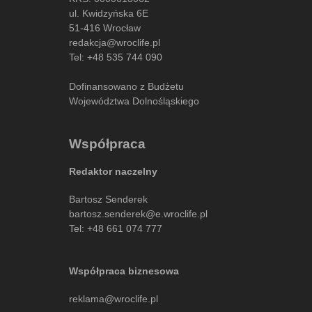
ul. Kwidzyńska 6E
51-416 Wrocław
redakcja@wroclife.pl
Tel:
+48 535 744 090
Dofinansowano z Budżetu
Województwa Dolnośląskiego
Współpraca
Redaktor naczelny
Bartosz Senderek
bartosz.senderek@e.wroclife.pl
Tel:
+48 661 074 777
Współpraca biznesowa
reklama@wroclife.pl