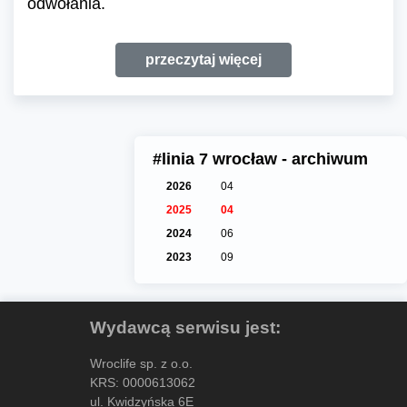
odwołania.
przeczytaj więcej
#linia 7 wrocław - archiwum
2026
04
2025
04
2024
06
2023
09
Wydawcą serwisu jest:
Wroclife sp. z o.o.
KRS: 0000613062
ul. Kwidzyńska 6E