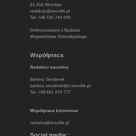
51-416 Wrocław
redakcja@wroclife.pl
Tel:
+48 535 744 090
Dofinansowano z Budżetu
Województwa Dolnośląskiego
Współpraca
Redaktor naczelny
Bartosz Senderek
bartosz.senderek@e.wroclife.pl
Tel:
+48 661 074 777
Współpraca biznesowa
reklama@wroclife.pl
Social media: