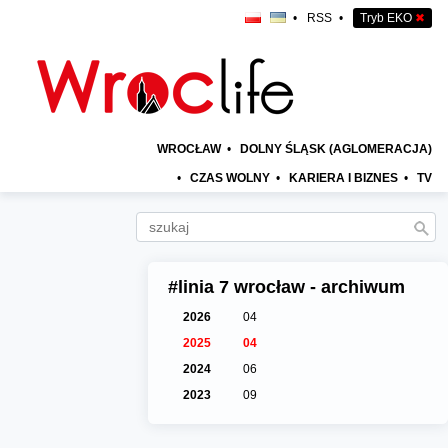
•
RSS
•
Tryb EKO
✖
WROCŁAW
•
DOLNY ŚLĄSK (AGLOMERACJA)
•
CZAS WOLNY
•
KARIERA I BIZNES
•
TV
#linia 7 wrocław - archiwum
2026
04
2025
04
2024
06
2023
09