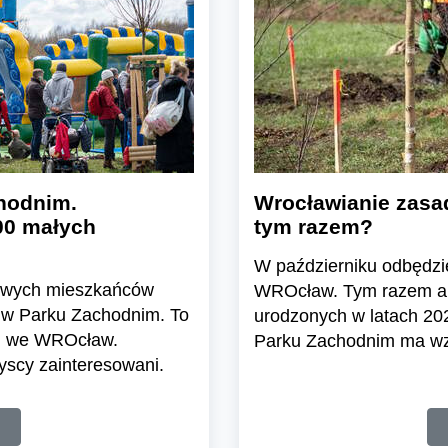
chodnim.
Wrocławianie zasa
00 małych
tym razem?
W październiku odbędzie
owych mieszkańców
WROcław. Tym razem akc
 w Parku Zachodnim. To
urodzonych w latach 20
nij we WROcław.
Parku Zachodnim ma wz
zyscy zainteresowani.