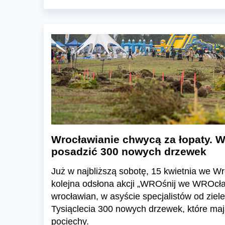
Wrocławianie chwycą za łopaty. 
posadzić 300 nowych drzewek
Już w najbliższą sobotę, 15 kwietnia we W
kolejna odsłona akcji „WROśnij we WROcł
wrocławian, w asyście specjalistów od zie
Tysiąclecia 300 nowych drzewek, które ma
pociechy.