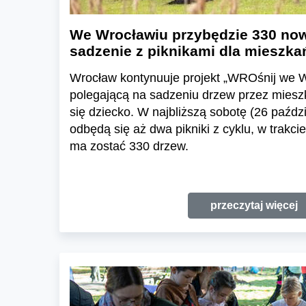
We Wrocławiu przybędzie 330 now
sadzenie z piknikami dla mieszka
Wrocław kontynuuje projekt „WROśnij we W
polegającą na sadzeniu drzew przez miesz
się dziecko. W najbliższą sobotę (26 paźdz
odbędą się aż dwa pikniki z cyklu, w trakc
ma zostać 330 drzew.
przeczytaj więcej