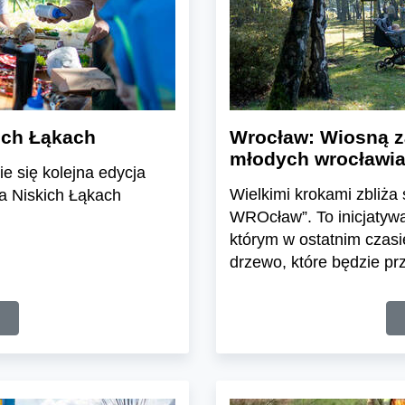
ich Łąkach
Wrocław: Wiosną z
młodych wrocławia
e się kolejna edycja
Wielkimi krokami zbliża
a Niskich Łąkach
WROcław”. To inicjatyw
którym w ostatnim czasi
drzewo, które będzie prz