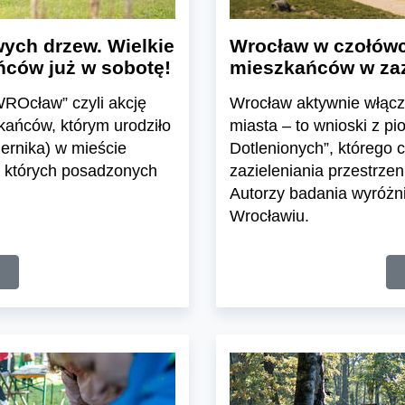
ych drzew. Wielkie
Wrocław w czołówc
ńców już w sobotę!
mieszkańców w zaz
ROcław” czyli akcję
Wrocław aktywnie włącz
kańców, którym urodziło
miasta – to wnioski z pi
iernika) w mieście
Dotlenionych”, którego 
ie których posadzonych
zazieleniania przestrze
Autorzy badania wyróżn
Wrocławiu.