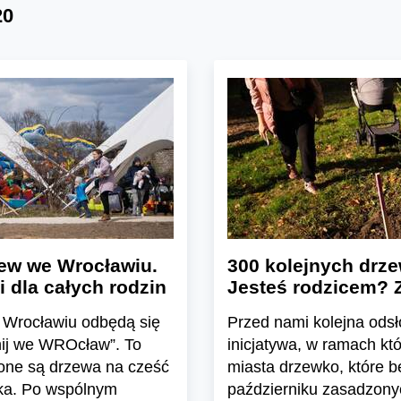
20
ew we Wrocławiu.
300 kolejnych drz
 dla całych rodzin
Jesteś rodzicem? Z
e Wrocławiu odbędą się
Przed nami kolejna ods
nij we WROcław”. To
inicjatywa, w ramach kt
zone są drzewa na cześć
miasta drzewko, które b
ka. Po wspólnym
październiku zasadzony