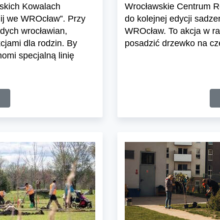
wskich Kowalach
Wrocławskie Centrum R
nij we WROcław”. Przy
do kolejnej edycji sad
odych wrocławian,
WROcław. To akcja w r
cjami dla rodzin. By
posadzić drzewko na cz
mi specjalną linię