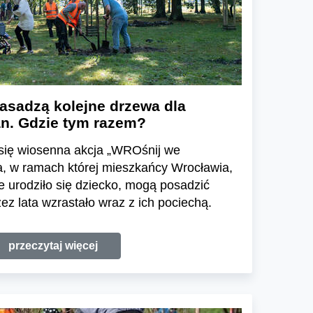
asadzą kolejne drzewa dla
n. Gdzie tym razem?
 się wiosenna akcja „WROśnij we
a, w ramach której mieszkańcy Wrocławia,
e urodziło się dziecko, mogą posadzić
ez lata wzrastało wraz z ich pociechą.
przeczytaj więcej