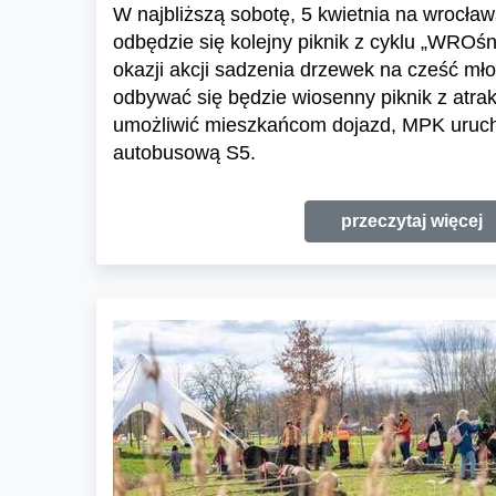
W najbliższą sobotę, 5 kwietnia na wrocła
odbędzie się kolejny piknik z cyklu „WROś
okazji akcji sadzenia drzewek na cześć mł
odbywać się będzie wiosenny piknik z atrak
umożliwić mieszkańcom dojazd, MPK urucho
autobusową S5.
przeczytaj więcej