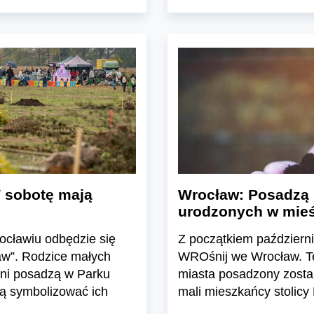
W sobotę mają
Wrocław: Posadzą k
urodzonych w mieśc
rocławiu odbędzie się
Z początkiem październik
aw”. Rodzice małych
WROśnij we Wrocław. Tej 
leni posadzą w Parku
miasta posadzony zosta
ją symbolizować ich
mali mieszkańcy stolicy