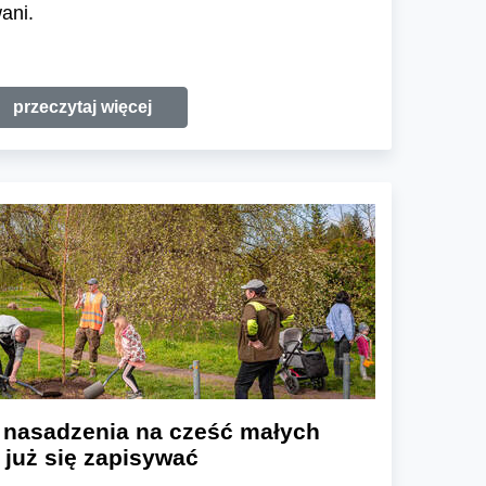
ani.
przeczytaj więcej
e nasadzenia na cześć małych
już się zapisywać