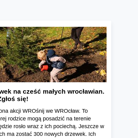
ewek na cześć małych wrocławian.
głoś się!
łona akcji WROśnij we WROcław. To
órej rodzice mogą posadzić na terenie
ędzie rosło wraz z ich pociechą. Jeszcze w
ch ma zostać 300 nowych drzewek. Ich