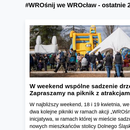
#WROśnij we WROcław - ostatnie 
W weekend wspólne sadzenie drz
Zapraszamy na piknik z atrakcjami
W najbliższy weekend, 18 i 19 kwietnia, w
dwa kolejne pikniki w ramach akcji „WROś
inicjatywa, w ramach której w mieście sad
nowych mieszkańców stolicy Dolnego Śląs