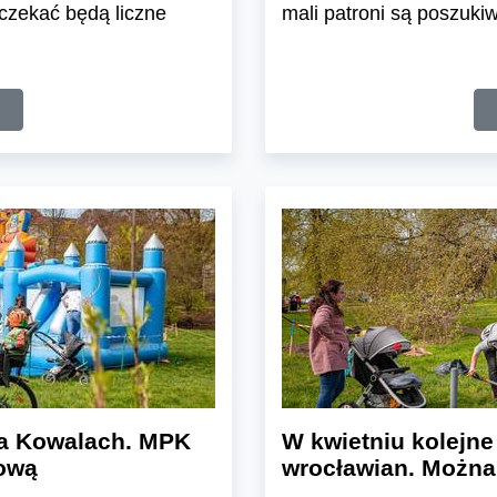
 czekać będą liczne
mali patroni są poszukiw
na Kowalach. MPK
W kwietniu kolejn
sową
wrocławian. Można 