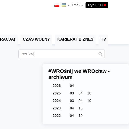
•
RSS
•
Tryb EKO
✖
RACJA)
CZAS WOLNY
KARIERA I BIZNES
TV
#WROśnij we WROcław -
archiwum
2026
04
2025
03
04
10
2024
03
04
10
2023
04
10
2022
04
10