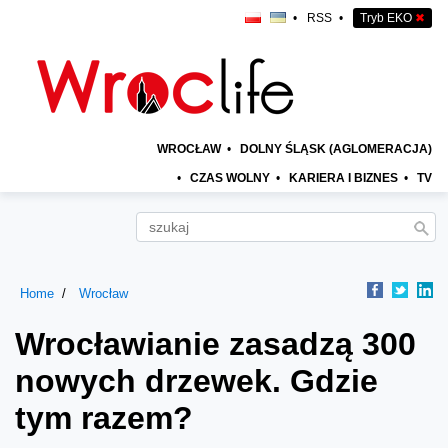
•
RSS
•
Tryb EKO
✖
WROCŁAW
•
DOLNY ŚLĄSK (AGLOMERACJA)
•
CZAS WOLNY
•
KARIERA I BIZNES
•
TV
Home
Wrocław
Wrocławianie zasadzą 300
nowych drzewek. Gdzie
tym razem?