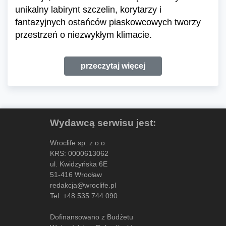
unikalny labirynt szczelin, korytarzy i
fantazyjnych ostańców piaskowcowych tworzy
przestrzeń o niezwykłym klimacie.
przeczytaj więcej
Wydawcą serwisu jest:
Wroclife sp. z o.o.
KRS: 0000613062
ul. Kwidzyńska 6E
51-416 Wrocław
redakcja@wroclife.pl
Tel:
+48 535 744 090
Dofinansowano z Budżetu