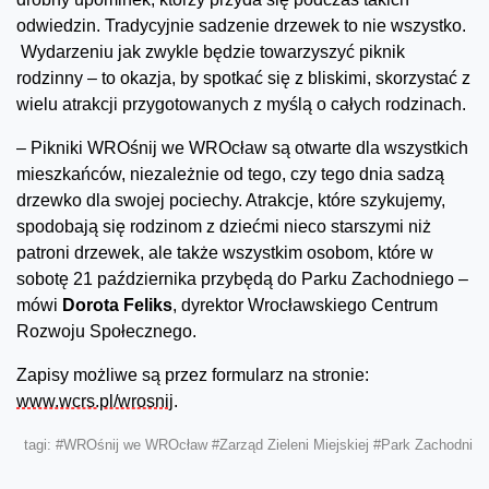
odwiedzin. Tradycyjnie sadzenie drzewek to nie wszystko.
Wydarzeniu jak zwykle będzie towarzyszyć piknik
rodzinny – to okazja, by spotkać się z bliskimi, skorzystać z
wielu atrakcji przygotowanych z myślą o całych rodzinach.
– Pikniki WROśnij we WROcław są otwarte dla wszystkich
mieszkańców, niezależnie od tego, czy tego dnia sadzą
drzewko dla swojej pociechy. Atrakcje, które szykujemy,
spodobają się rodzinom z dziećmi nieco starszymi niż
patroni drzewek, ale także wszystkim osobom, które w
sobotę 21 października przybędą do Parku Zachodniego –
mówi
Dorota Feliks
, dyrektor Wrocławskiego Centrum
Rozwoju Społecznego.
Zapisy możliwe są przez formularz na stronie:
www.wcrs.pl/wrosnij
.
tagi:
#WROśnij we WROcław
#Zarząd Zieleni Miejskiej
#Park Zachodni