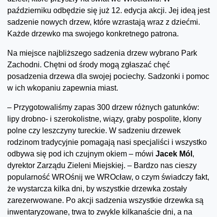
październiku odbędzie się już 12. edycja akcji. Jej ideą jest
sadzenie nowych drzew, które wzrastają wraz z dziećmi.
Każde drzewko ma swojego konkretnego patrona.
Na miejsce najbliższego sadzenia drzew wybrano Park
Zachodni. Chętni od środy mogą zgłaszać chęć
posadzenia drzewa dla swojej pociechy. Sadzonki i pomoc
w ich wkopaniu zapewnia miast.
– Przygotowaliśmy zapas 300 drzew różnych gatunków:
lipy drobno- i szerokolistne, wiązy, graby pospolite, klony
polne czy leszczyny tureckie. W sadzeniu drzewek
rodzinom tradycyjnie pomagają nasi specjaliści i wszystko
odbywa się pod ich czujnym okiem – mówi
Jacek Mól
,
dyrektor Zarządu Zieleni Miejskiej. – Bardzo nas cieszy
popularność WROśnij we WROcław, o czym świadczy fakt,
że wystarcza kilka dni, by wszystkie drzewka zostały
zarezerwowane. Po akcji sadzenia wszystkie drzewka są
inwentaryzowane, trwa to zwykle kilkanaście dni, a na