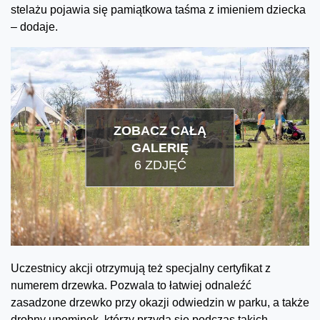
stelażu pojawia się pamiątkowa taśma z imieniem dziecka
– dodaje.
ZOBACZ CAŁĄ
GALERIĘ
6 ZDJĘĆ
Uczestnicy akcji otrzymują też specjalny certyfikat z
numerem drzewka. Pozwala to łatwiej odnaleźć
zasadzone drzewko przy okazji odwiedzin w parku, a także
drobny upominek, którzy przyda się podczas takich