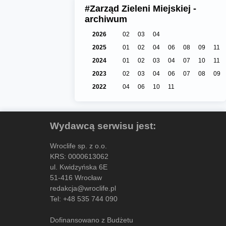
#Zarząd Zieleni Miejskiej -
archiwum
2026
02
03
04
2025
01
02
04
06
08
09
11
2024
01
02
03
04
07
10
11
2023
02
03
04
06
07
08
09
2022
04
06
10
11
Wydawcą serwisu jest:
Wroclife sp. z o.o.
KRS: 0000613062
ul. Kwidzyńska 6E
51-416 Wrocław
redakcja@wroclife.pl
Tel:
+48 535 744 090
Dofinansowano z Budżetu