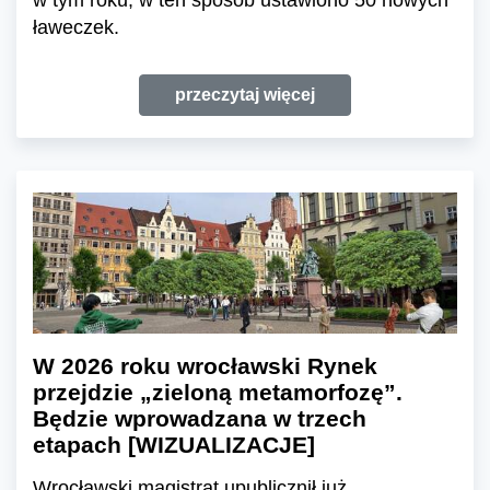
w tym roku, w ten sposób ustawiono 50 nowych
ławeczek.
przeczytaj więcej
W 2026 roku wrocławski Rynek
przejdzie „zieloną metamorfozę”.
Będzie wprowadzana w trzech
etapach [WIZUALIZACJE]
Wrocławski magistrat upublicznił już