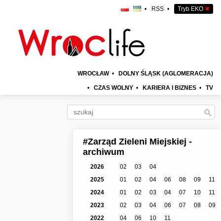
•
RSS
•
Tryb EKO
✖
WROCŁAW
•
DOLNY ŚLĄSK (AGLOMERACJA)
•
CZAS WOLNY
•
KARIERA I BIZNES
•
TV
#Zarząd Zieleni Miejskiej -
archiwum
2026
02
03
04
2025
01
02
04
06
08
09
11
2024
01
02
03
04
07
10
11
2023
02
03
04
06
07
08
09
2022
04
06
10
11