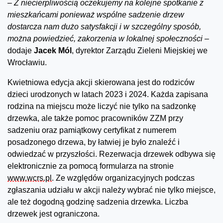
–
Z niecierpliwością oczekujemy na kolejne spotkanie z
mieszkańcami ponieważ wspólne sadzenie drzew
dostarcza nam dużo satysfakcji i w szczególny sposób,
można powiedzieć, zakorzenia w lokalnej społeczności –
dodaje
Jacek Mól
, dyrektor Zarządu Zieleni Miejskiej we
Wrocławiu.
Kwietniowa edycja akcji skierowana jest do rodziców
dzieci urodzonych w latach 2023 i 2024. Każda zapisana
rodzina na miejscu może liczyć nie tylko na sadzonkę
drzewka, ale także pomoc pracowników ZZM przy
sadzeniu oraz pamiątkowy certyfikat z numerem
posadzonego drzewa, by łatwiej je było znaleźć i
odwiedzać w przyszłości. Rezerwacja drzewek odbywa się
elektronicznie za pomocą formularza na stronie
www.wcrs.pl
. Ze względów organizacyjnych podczas
zgłaszania udziału w akcji należy wybrać nie tylko miejsce,
ale też dogodną godzinę sadzenia drzewka. Liczba
drzewek jest ograniczona.