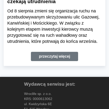
czekają utrudnienia
Od 8 sierpnia zmieni się organizacja ruchu na
przebudowywanym skrzyżowaniu ulic Gazowej,
Karwińskiej i Mościckiego. W związku z
kolejnym etapem inwestycji kierowcy muszą
przygotować się na ruch wahadłowy oraz
utrudnienia, które potrwają do końca września.
przeczytaj więcej
Wydawcą serwisu jest:
Wroclife sp. z o.o.
KRS: 0000613062
ul. Kwidzyńska 6E
51-416 Wrocław