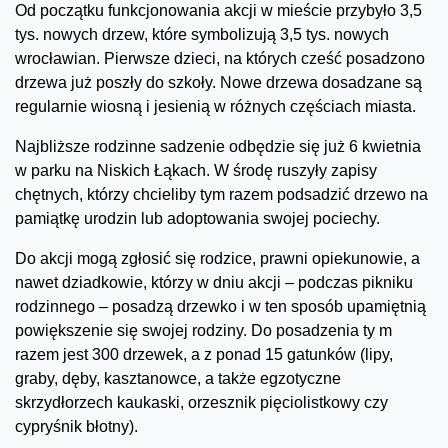
Od początku funkcjonowania akcji w mieście przybyło 3,5
tys. nowych drzew, które symbolizują 3,5 tys. nowych
wrocławian. Pierwsze dzieci, na których cześć posadzono
drzewa już poszły do szkoły. Nowe drzewa dosadzane są
regularnie wiosną i jesienią w różnych częściach miasta.
Najbliższe rodzinne sadzenie odbędzie się już 6 kwietnia
w parku na Niskich Łąkach. W środę ruszyły zapisy
chętnych, którzy chcieliby tym razem podsadzić drzewo na
pamiątkę urodzin lub adoptowania swojej pociechy.
Do akcji mogą zgłosić się rodzice, prawni opiekunowie, a
nawet dziadkowie, którzy w dniu akcji – podczas pikniku
rodzinnego – posadzą drzewko i w ten sposób upamiętnią
powiększenie się swojej rodziny. Do posadzenia ty m
razem jest 300 drzewek, a z ponad 15 gatunków (lipy,
graby, dęby, kasztanowce, a także egzotyczne
skrzydłorzech kaukaski, orzesznik pięciolistkowy czy
cypryśnik błotny).