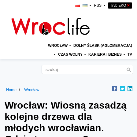
•
RSS
•
Tryb EKO
✖
WROCŁAW
•
DOLNY ŚLĄSK (AGLOMERACJA)
•
CZAS WOLNY
•
KARIERA I BIZNES
•
TV
Home
Wrocław
Wrocław: Wiosną zasadzą
kolejne drzewa dla
młodych wrocławian.