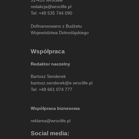
redakcja@wroclife.pl
Tel:
+48 535 744 090
Dofinansowano z Budżetu
Województwa Dolnośląskiego
Współpraca
Redaktor naczelny
Bartosz Senderek
bartosz.senderek@e.wroclife.pl
Tel:
+48 661 074 777
Współpraca biznesowa
reklama@wroclife.pl
Social media: