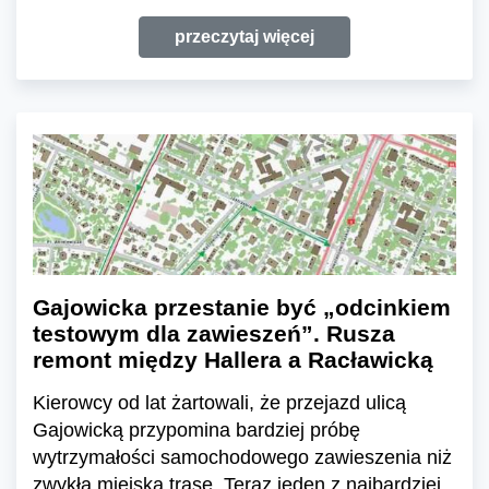
przeczytaj więcej
Gajowicka przestanie być „odcinkiem
testowym dla zawieszeń”. Rusza
remont między Hallera a Racławicką
Kierowcy od lat żartowali, że przejazd ulicą
Gajowicką przypomina bardziej próbę
wytrzymałości samochodowego zawieszenia niż
zwykłą miejską trasę. Teraz jeden z najbardziej