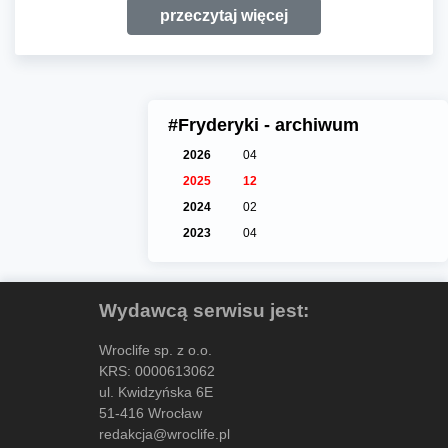
przeczytaj więcej
#Fryderyki - archiwum
2026
04
2025
12
2024
02
2023
04
Wydawcą serwisu jest:
Wroclife sp. z o.o.
KRS: 0000613062
ul. Kwidzyńska 6E
51-416 Wrocław
redakcja@wroclife.pl