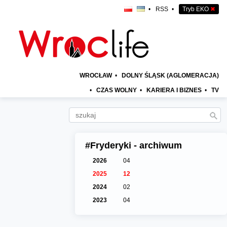
•
RSS
•
Tryb EKO
✖
WROCŁAW
•
DOLNY ŚLĄSK (AGLOMERACJA)
•
CZAS WOLNY
•
KARIERA I BIZNES
•
TV
#Fryderyki - archiwum
2026
04
2025
12
2024
02
2023
04