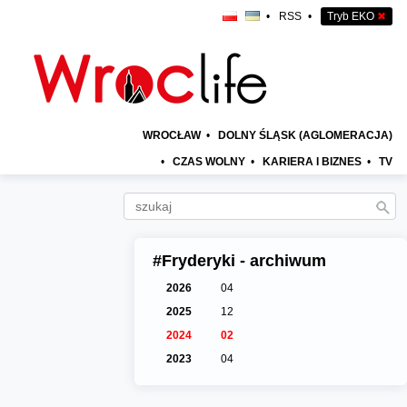
•
RSS
•
Tryb EKO
✖
WROCŁAW
•
DOLNY ŚLĄSK (AGLOMERACJA)
•
CZAS WOLNY
•
KARIERA I BIZNES
•
TV
#Fryderyki - archiwum
2026
04
2025
12
2024
02
2023
04