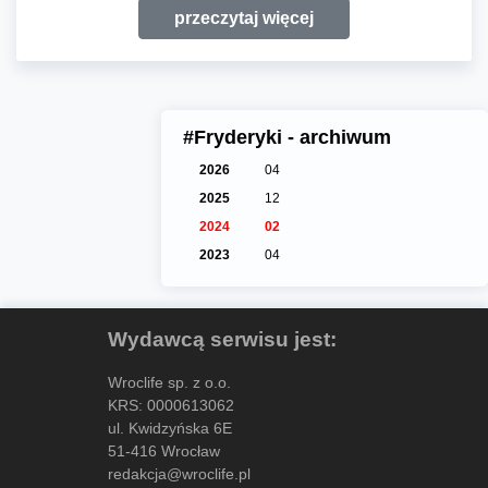
przeczytaj więcej
#Fryderyki - archiwum
2026
04
2025
12
2024
02
2023
04
Wydawcą serwisu jest:
Wroclife sp. z o.o.
KRS: 0000613062
ul. Kwidzyńska 6E
51-416 Wrocław
redakcja@wroclife.pl