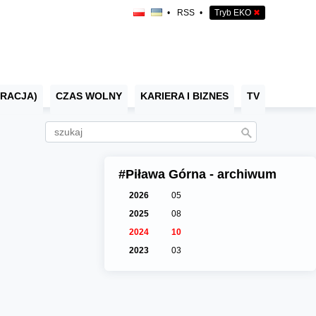
•
RSS
•
Tryb EKO
✖
RACJA)
CZAS WOLNY
KARIERA I BIZNES
TV
#Piława Górna - archiwum
2026
05
2025
08
2024
10
2023
03