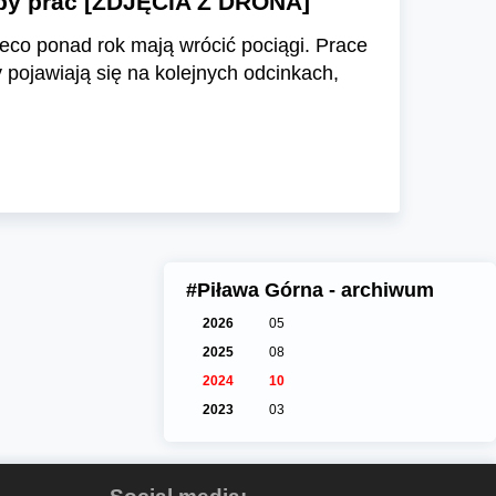
tępy prac [ZDJĘCIA Z DRONA]
ieco ponad rok mają wrócić pociągi. Prace
 pojawiają się na kolejnych odcinkach,
#Piława Górna - archiwum
2026
05
2025
08
2024
10
2023
03