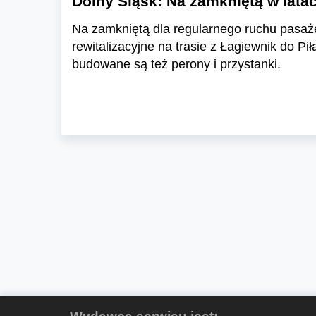
Dolny Śląsk: Na zamkniętą w lata
Na zamkniętą dla regularnego ruchu pasażer
rewitalizacyjne na trasie z Łagiewnik do P
budowane są też perony i przystanki.