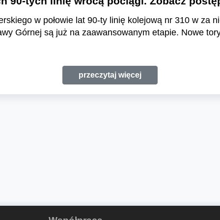
ch 90-tych linię wrócą pociągi. Zobacz pos
skiego w połowie lat 90-ty linię kolejową nr 310 w za n
iławy Górnej są już na zaawansowanym etapie. Nowe tory
przeczytaj więcej