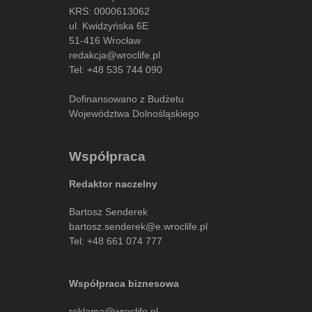
KRS: 0000613062
ul. Kwidzyńska 6E
51-416 Wrocław
redakcja@wroclife.pl
Tel:
+48 535 744 090
Dofinansowano z Budżetu
Województwa Dolnośląskiego
Współpraca
Redaktor naczelny
Bartosz Senderek
bartosz.senderek@e.wroclife.pl
Tel:
+48 661 074 777
Współpraca biznesowa
reklama@wroclife.pl