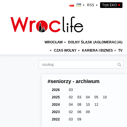
•
RSS
•
Tryb EKO
✖
WROCŁAW
•
DOLNY ŚLĄSK (AGLOMERACJA)
•
CZAS WOLNY
•
KARIERA I BIZNES
•
TV
#seniorzy - archiwum
2026
03
2025
02
03
04
05
10
2024
04
08
10
12
2023
02
06
09
2022
03
09